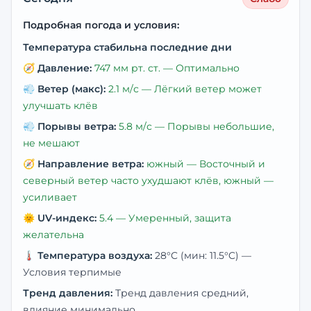
Подробная погода и условия:
Температура стабильна последние дни
🧭
Давление:
747
мм рт. ст. —
Оптимально
💨
Ветер (макс):
2.1
м/с —
Лёгкий ветер может
улучшать клёв
💨
Порывы ветра:
5.8
м/с —
Порывы небольшие,
не мешают
🧭
Направление ветра:
южный
— Восточный и
северный ветер часто ухудшают клёв, южный —
усиливает
🌞
UV-индекс:
5.4
—
Умеренный, защита
желательна
🌡️
Температура воздуха:
28
°C
(мин: 11.5°C)
—
Условия терпимые
Тренд давления:
Тренд давления средний,
влияние минимально