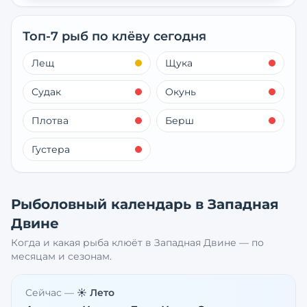
Топ-7 рыб по клёву сегодня
Лещ
Щука
Судак
Окунь
Плотва
Берш
Густера
Рыболовный календарь в
Западная
Двине
Когда и какая рыба клюёт в
Западная Двине
— по
месяцам и сезонам.
Сейчас —
☀️ Лето