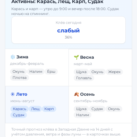
Активны:
Карась, Лещ, Карп, Судак
Карась и карп — утро до 9:00 и вечер после 18:00. Судак
ночью на спиннинг.
Клёв сегодня
слабый
36
%
❄️ Зима
🌱 Весна
декабрь–февраль
март–май
Окунь
Налим
Ёрш
Щука
Окунь
Жерех
Плотва
Голавль
☀️ Лето
🍂 Осень
июнь–август
сентябрь–ноябрь
Карась
Лещ
Карп
Щука
Судак
Окунь
Судак
Налим
Точный прогноз клёва в
Западная Двине
на 14 дней с
учётом давления, ветра и фазы луны — в карточках выше.