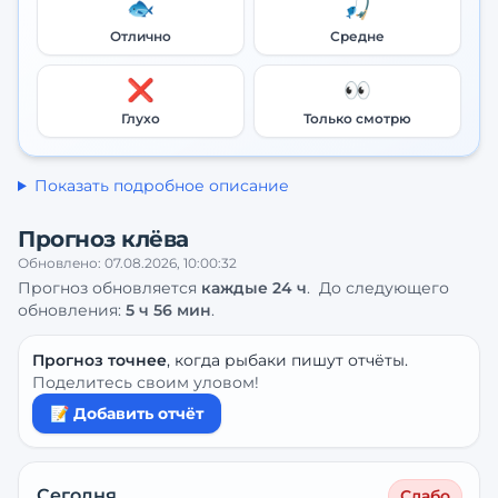
🐟
🎣
Отлично
Средне
❌
👀
Глухо
Только смотрю
Показать подробное описание
Прогноз клёва
Обновлено:
07.08.2026, 10:00:32
Прогноз обновляется
каждые
24
ч
.
До следующего
обновления:
5 ч 56 мин
.
Прогноз точнее
, когда рыбаки пишут отчёты.
Поделитесь своим уловом!
📝 Добавить отчёт
Сегодня
Слабо