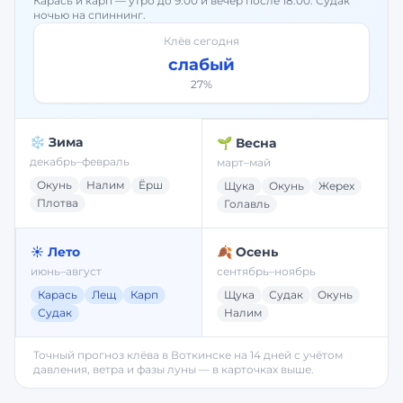
Карась и карп — утро до 9:00 и вечер после 18:00. Судак
ночью на спиннинг.
Клёв сегодня
слабый
27
%
❄️ Зима
🌱 Весна
декабрь–февраль
март–май
Окунь
Налим
Ёрш
Щука
Окунь
Жерех
Плотва
Голавль
☀️ Лето
🍂 Осень
июнь–август
сентябрь–ноябрь
Карась
Лещ
Карп
Щука
Судак
Окунь
Судак
Налим
Точный прогноз клёва в
Воткинске
на 14 дней с учётом
давления, ветра и фазы луны — в карточках выше.