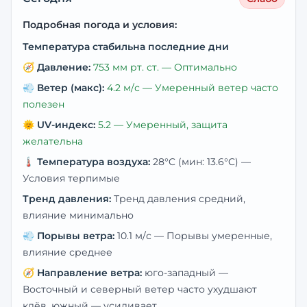
Подробная погода и условия:
Температура стабильна последние дни
🧭
Давление:
753
мм рт. ст. —
Оптимально
💨
Ветер (макс):
4.2
м/с —
Умеренный ветер часто
полезен
🌞
UV-индекс:
5.2
—
Умеренный, защита
желательна
🌡️
Температура воздуха:
28
°C
(мин: 13.6°C)
—
Условия терпимые
Тренд давления:
Тренд давления средний,
влияние минимально
💨
Порывы ветра:
10.1
м/с —
Порывы умеренные,
влияние среднее
🧭
Направление ветра:
юго-западный
—
Восточный и северный ветер часто ухудшают
клёв, южный — усиливает