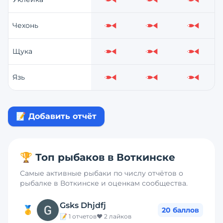
Слабо
Слабо
Слабо
Чехонь
Слабо
Слабо
Слабо
Щука
Слабо
Слабо
Слабо
Язь
Слабо
Слабо
Слабо
📝 Добавить отчёт
🏆 Топ рыбаков в
Воткинске
Самые активные рыбаки по числу отчётов о
рыбалке в
Воткинске
и оценкам сообщества.
Gsks Dhjdfj
🥇
20
баллов
📝
1
отчетов
❤️
2
лайков