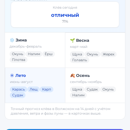
Клёв сегодня
отличный
71
%
❄️ Зима
🌱 Весна
декабрь–февраль
март–май
Окунь
Налим
Ёрш
Щука
Окунь
Жерех
Плотва
Голавль
☀️ Лето
🍂 Осень
июнь–август
сентябрь–ноябрь
Карась
Лещ
Карп
Щука
Судак
Окунь
Судак
Налим
Точный прогноз клёва в
Волжском
на 14 дней с учётом
давления, ветра и фазы луны — в карточках выше.