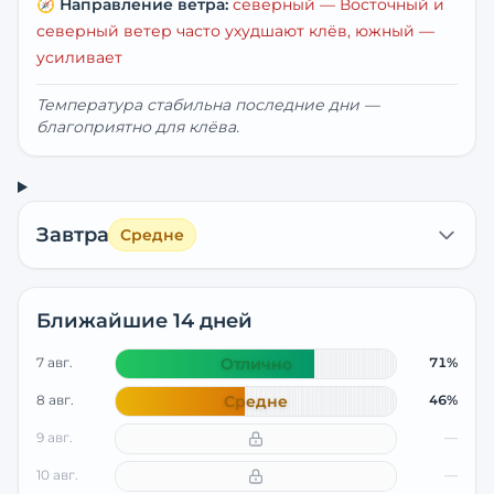
🧭
Направление ветра:
северный
— Восточный и
северный ветер часто ухудшают клёв, южный —
усиливает
Температура стабильна последние дни —
благоприятно для клёва.
Завтра
Средне
Ближайшие 14 дней
7 авг.
Отлично
71%
8 авг.
Средне
46%
9 авг.
—
10 авг.
—