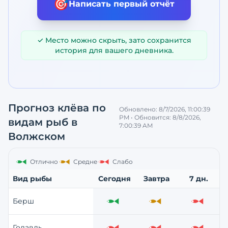
🎯
Написать первый отчёт
✓ Место можно скрыть, зато сохранится
история для вашего дневника.
Прогноз клёва по
Обновлено:
8/7/2026, 11:00:39
PM
• Обновится:
8/8/2026,
видам рыб
в
7:00:39 AM
Волжском
Отлично
Средне
Слабо
Вид рыбы
Сегодня
Завтра
7 дн.
Берш
Отлично
Средне
Слабо
Голавль