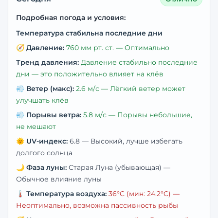
Подробная погода и условия:
Температура стабильна последние дни
🧭
Давление:
760
мм рт. ст. —
Оптимально
Тренд давления:
Давление стабильно последние
дни — это положительно влияет на клёв
💨
Ветер (макс):
2.6
м/с —
Лёгкий ветер может
улучшать клёв
💨
Порывы ветра:
5.8
м/с —
Порывы небольшие,
не мешают
🌞
UV-индекс:
6.8
—
Высокий, лучше избегать
долгого солнца
🌙
Фаза луны:
Старая Луна (убывающая)
—
Обычное влияние луны
🌡️
Температура воздуха:
36
°C
(мин: 24.2°C)
—
Неоптимально, возможна пассивность рыбы