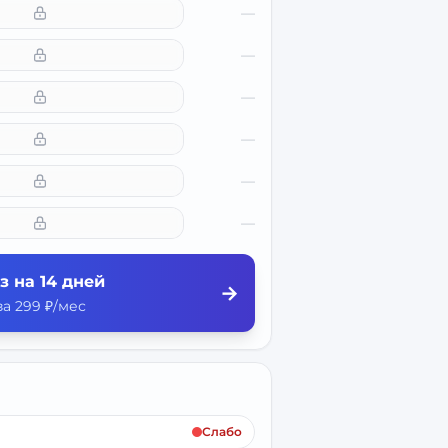
—
—
—
—
—
—
з на 14 дней
→
а 299 ₽/мес
Слабо