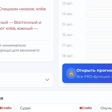
13 авг.
Слишком низкое, клёв
14 авг.
рный
— Восточный и
15 авг.
ют клёв, южный —
16 авг.
ие минимально
17 авг.
хорошо для весеннего
18 авг.
Открыть прогно
🔓
Все PRO-функции з
ня
Судак
Окунь
Слабо
Слабо