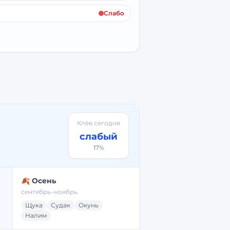
Слабо
Клёв сегодня
слабый
17
%
🍂 Осень
сентябрь–ноябрь
Щука
Судак
Окунь
Налим