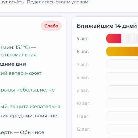
шут отчёты.
Поделитесь своим уловом!
Ближайшие 14 дней
Слабо
5 авг.
(мин: 15.1°C)
—
6 авг.
но нормальная
едние дни
7 авг.
кий ветер может
8 авг.
рывы небольшие, не
9 авг.
10 авг.
ый, защита желательна
ния средний, влияние
11 авг.
12 авг.
верть
—
Обычное