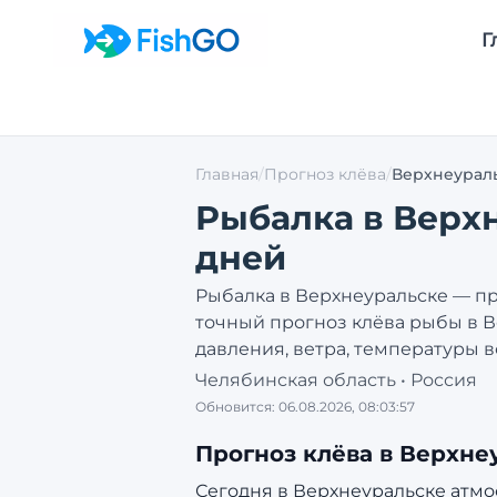
Г
Главная
/
Прогноз клёва
/
Верхнеурал
Рыбалка в
Верх
дней
Рыбалка в
Верхнеуральске
— пр
точный прогноз клёва рыбы в
В
давления, ветра, температуры в
Челябинская область
•
Россия
Обновится:
06.08.2026, 08:03:57
Прогноз клёва в
Верхне
Сегодня в Верхнеуральске атмос