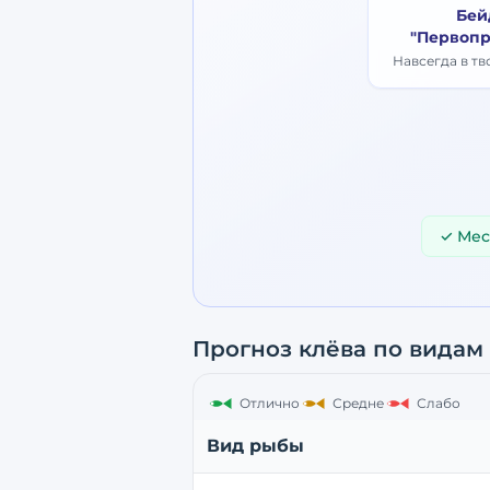
Бей
"Первопр
Навсегда в т
✓ Мес
Прогноз клёва по видам
Отлично
Средне
Слабо
Вид рыбы