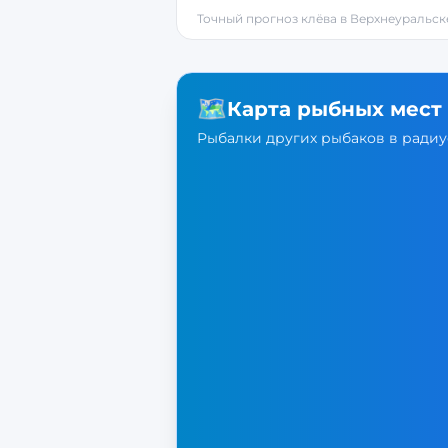
Точный прогноз клёва в
Верхнеуральск
🗺️
Карта рыбных мест
Рыбалки других рыбаков в радиус