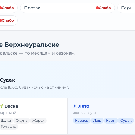
Плотва
Берш
Слабо
Слабо
Слабо
 в
Верхнеуральске
ральске
— по месяцам и сезонам.
 Судак
осле 18:00. Судак ночью на спиннинг.
🌱 Весна
☀️ Лето
март–май
июнь–август
Щука
Окунь
Жерех
Карась
Лещ
Карп
Судак
Голавль