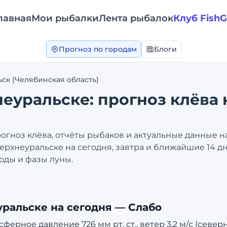
лавная
Мои рыбалки
Лента рыбалок
Клуб Fish
Прогноз по городам
Блоги
ьск
(Челябинская область)
неуральске
: прогноз клёва 
огноз клёва, отчёты рыбаков и актуальные данные н
ерхнеуральске
на сегодня, завтра и ближайшие 14 д
оды и фазы луны.
уральске
на сегодня —
Слабо
ферное давление 726 мм рт. ст., ветер 3.2 м/с (север