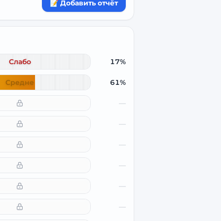
📝 Добавить отчёт
Слабо
17%
Средне
61%
—
—
—
—
—
—