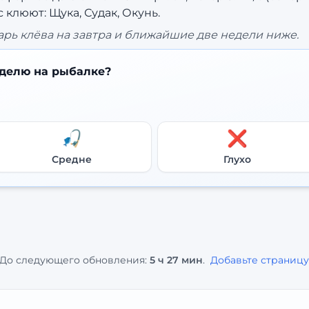
 клюют: Щука, Судак, Окунь.
рь клёва на завтра и ближайшие две недели ниже.
делю на рыбалке?
🎣
❌
Средне
Глухо
До следующего обновления:
5 ч 27 мин
.
Добавьте страницу