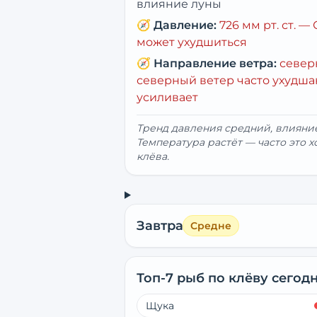
влияние луны
🧭
Давление:
726
мм рт. ст. —
может ухудшиться
🧭
Направление ветра:
севе
северный ветер часто ухудша
усиливает
Тренд давления средний, влиян
Температура растёт — часто это 
клёва.
Завтра
Средне
Топ-7 рыб по клёву сегод
Щука