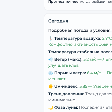
Прогноз точнее
, когда рыбаки пи
Сегодня
Подробная погода и условия:
🌡️
Температура воздуха:
24
°C
Комфортно, активность обыч
Температура стабильна посл
💨
Ветер (макс):
3.2
м/с —
Лёг
улучшать клёв
💨
Порывы ветра:
6.4
м/с —
По
мешают
🌞
UV-индекс:
5.85
—
Умеренн
Тренд давления:
Тренд давле
минимально
🌙
Фаза луны:
Последняя чет