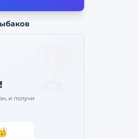
рыбаков
🏆
!
зон, и получи
👑