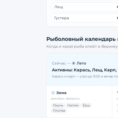
Лещ
Густера
Рыболовный календарь
Когда и какая рыба клюёт в
Верхнеу
Сейчас —
☀️ Лето
Активны:
Карась, Лещ, Карп,
Карась и карп — утро до 9:00 и вечер п
❄️ Зима
декабрь–февраль
Окунь
Налим
Ёрш
Плотва