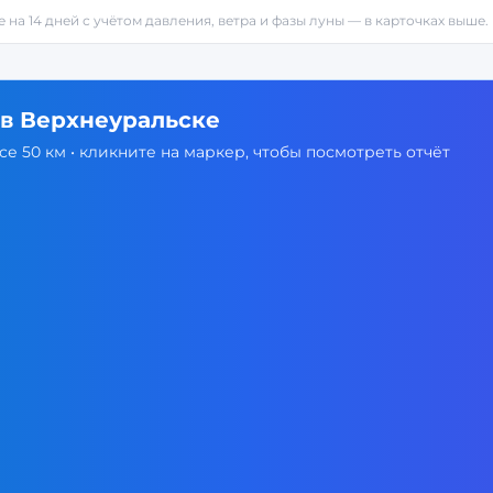
е
на 14 дней с учётом давления, ветра и фазы луны — в карточках выше.
 в
Верхнеуральске
е 50 км • кликните на маркер, чтобы посмотреть отчёт