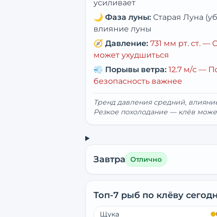
усиливает
🌙
Фаза луны:
Старая Луна (
влияние луны
🧭
Давление:
731
мм рт. ст. —
С
может ухудшиться
💨
Порывы ветра:
12.7
м/с —
П
безопасность важнее
Тренд давления средний, влиян
Резкое похолодание — клёв може
Завтра
Отлично
Топ-7 рыб по клёву сегод
Щука