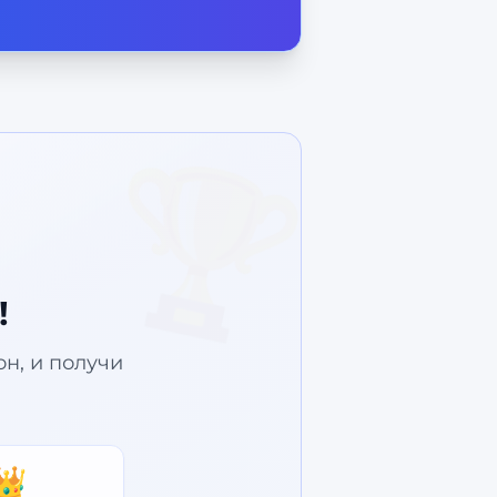
🏆
!
зон, и получи
👑