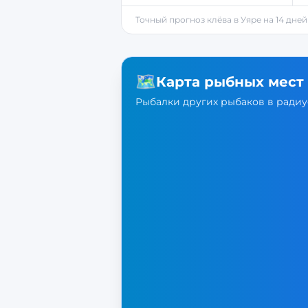
Точный прогноз клёва в
Уяре
на 14 дней
🗺️
Карта рыбных мест
Рыбалки других рыбаков в радиус