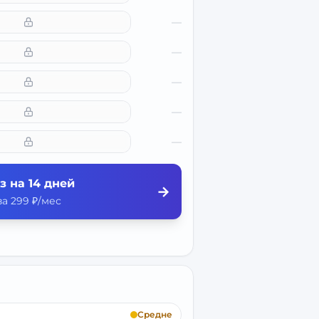
—
—
—
—
—
з на 14 дней
→
а 299 ₽/мес
Средне