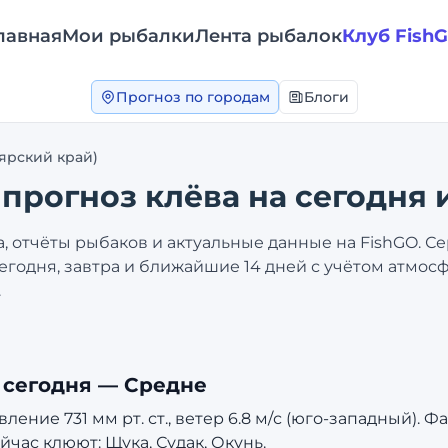
лавная
Мои рыбалки
Лента рыбалок
Клуб Fish
Прогноз по городам
Блоги
ярский край)
: прогноз клёва на сегодня 
, отчёты рыбаков и актуальные данные на FishGO. С
егодня, завтра и ближайшие 14 дней с учётом атмосф
.
 сегодня —
Средне
ение 731 мм рт. ст., ветер 6.8 м/с (юго-западный). Ф
йчас клюют: Щука, Судак, Окунь.