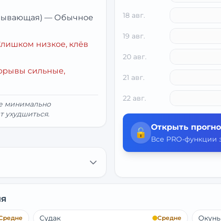
18 авг.
убывающая)
—
Обычное
19 авг.
лишком низкое, клёв
20 авг.
орывы сильные,
21 авг.
22 авг.
ие минимально
т ухудшиться.
Открыть прогно
🔓
Все PRO-функции з
ня
Судак
Окунь
Средне
Средне