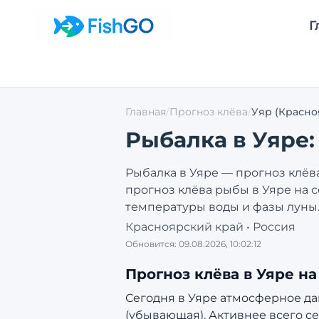
Г
Главная
/
Прогноз клёва
/
Уяр
(Красно
Рыбалка в
Уяре
Рыбалка в
Уяре
— прогноз клёва
прогноз клёва рыбы в
Уяре
на с
температуры воды и фазы луны
Красноярский край
•
Россия
Обновится:
09.08.2026, 10:02:12
Прогноз клёва в
Уяре
на
Сегодня в Уяре атмосферное давл
(убывающая).
Активнее всего се