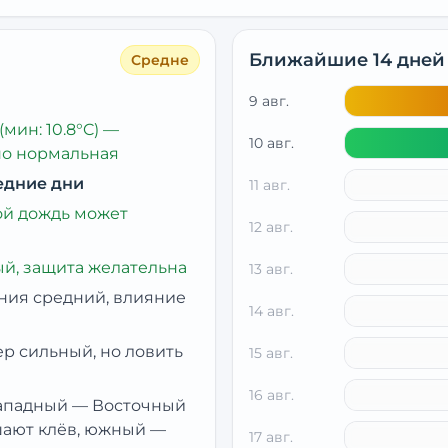
Ближайшие 14 дней
Средне
9 авг.
(мин: 10.8°C)
—
10 авг.
но нормальная
едние дни
11 авг.
й дождь может
12 авг.
й, защита желательна
13 авг.
ния средний, влияние
14 авг.
ер сильный, но ловить
15 авг.
16 авг.
ападный
— Восточный
шают клёв, южный —
17 авг.