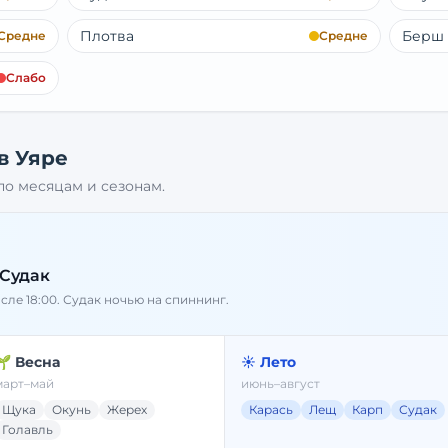
Плотва
Берш
Средне
Средне
Слабо
 в
Уяре
о месяцам и сезонам.
 Судак
осле 18:00. Судак ночью на спиннинг.
🌱 Весна
☀️ Лето
март–май
июнь–август
Щука
Окунь
Жерех
Карась
Лещ
Карп
Судак
Голавль