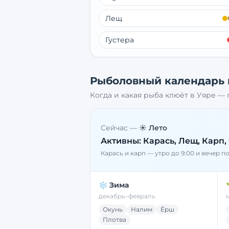
Лещ
Густера
Рыболовный календарь
Когда и какая рыба клюёт в
Уяре
— п
Сейчас —
☀️ Лето
Активны:
Карась, Лещ, Карп,
Карась и карп — утро до 9:00 и вечер п
❄️ Зима
декабрь–февраль
Окунь
Налим
Ёрш
Плотва