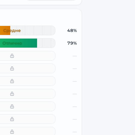
Средне
48%
Отлично
79%
—
—
—
—
—
—
—