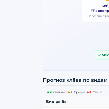
Бей
"Первопр
Навсегда в т
✓ Мес
Прогноз клёва по видам
Отлично
Средне
Слабо
Вид рыбы