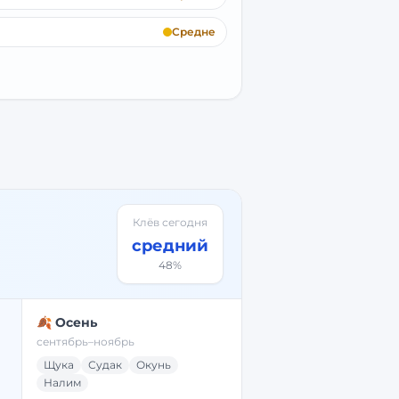
Средне
Клёв сегодня
средний
48
%
🍂 Осень
сентябрь–ноябрь
Щука
Судак
Окунь
Налим