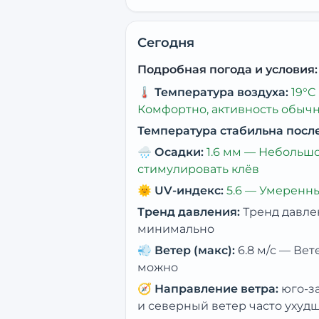
Сегодня
Подробная погода и условия:
🌡️
Температура воздуха:
19
°C
Комфортно, активность обыч
Температура стабильна посл
🌧️
Осадки:
1.6
мм —
Небольшо
стимулировать клёв
🌞
UV-индекс:
5.6
—
Умеренны
Тренд давления:
Тренд давле
минимально
💨
Ветер (макс):
6.8
м/с —
Вет
можно
🧭
Направление ветра:
юго-з
и северный ветер часто ухуд