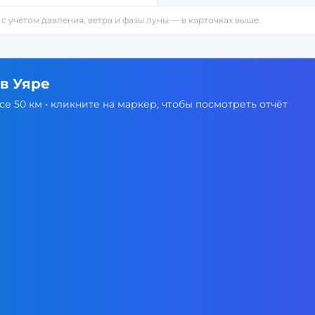
 с учётом давления, ветра и фазы луны — в карточках выше.
 в
Уяре
е 50 км • кликните на маркер, чтобы посмотреть отчёт