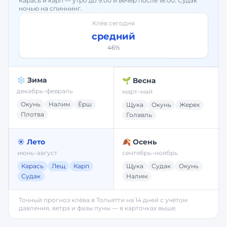
Карась и карп — утро до 9:00 и вечер после 18:00. Судак
ночью на спиннинг.
Клёв сегодня
средний
46
%
❄️ Зима
🌱 Весна
декабрь–февраль
март–май
Окунь
Налим
Ёрш
Щука
Окунь
Жерех
Плотва
Голавль
☀️ Лето
🍂 Осень
июнь–август
сентябрь–ноябрь
Карась
Лещ
Карп
Щука
Судак
Окунь
Судак
Налим
Точный прогноз клёва в
Тольятти
на 14 дней с учётом
давления, ветра и фазы луны — в карточках выше.