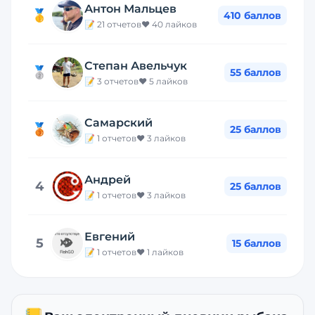
Антон Мальцев
🥇
410
баллов
📝
21
отчетов
❤️
40
лайков
Степан Авельчук
🥈
55
баллов
📝
3
отчетов
❤️
5
лайков
Самарский
🥉
25
баллов
📝
1
отчетов
❤️
3
лайков
Андрей
4
25
баллов
📝
1
отчетов
❤️
3
лайков
Евгений
5
15
баллов
📝
1
отчетов
❤️
1
лайков