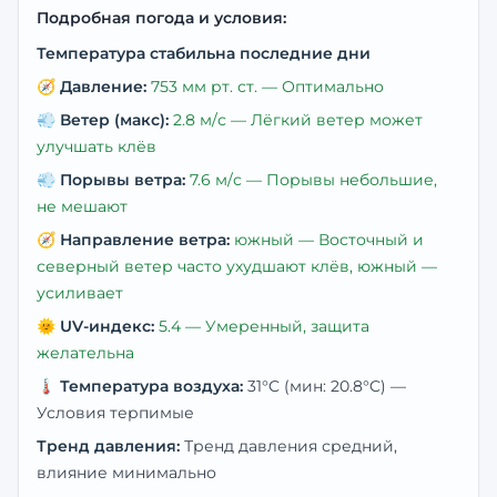
Подробная погода и условия:
Температура стабильна последние дни
🧭
Давление:
753
мм рт. ст. —
Оптимально
💨
Ветер (макс):
2.8
м/с —
Лёгкий ветер может
улучшать клёв
💨
Порывы ветра:
7.6
м/с —
Порывы небольшие,
не мешают
🧭
Направление ветра:
южный
— Восточный и
северный ветер часто ухудшают клёв, южный —
усиливает
🌞
UV-индекс:
5.4
—
Умеренный, защита
желательна
🌡️
Температура воздуха:
31
°C
(мин: 20.8°C)
—
Условия терпимые
Тренд давления:
Тренд давления средний,
влияние минимально