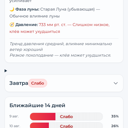
усиливает
🌙
Фаза луны:
Старая Луна (убывающая)
—
Обычное влияние луны
🧭
Давление:
733
мм рт. ст. —
Слишком низкое,
клёв может ухудшиться
Тренд давления средний, влияние минимально
ветер хороший
Резкое похолодание — клёв может ухудшиться.
Завтра
Слабо
Ближайшие 14 дней
9 авг.
Слабо
35%
10 авг.
Слабо
26%