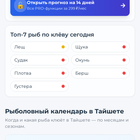
Открыть прогноз на 14 дней
🔓
→
Все PRO-функции за 299 ₽/мес
Топ-7 рыб по клёву сегодня
Лещ
Щука
Судак
Окунь
Плотва
Берш
Густера
Рыболовный календарь в
Тайшете
Когда и какая рыба клюёт в
Тайшете
— по месяцам и
сезонам.