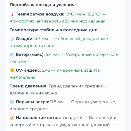
Подробная погода и условия:
🌡️
Температура воздуха:
19
°C
(мин: 13.2°C)
—
Комфортно, активность обычно нормальная
Температура стабильна последние дни
🌧️
Осадки:
4.7
мм —
Небольшой дождь может
стимулировать клёв
💨
Ветер (макс):
5.4
м/с —
Умеренный ветер часто
полезен
🌞
UV-индекс:
5.45
—
Умеренный, защита
желательна
Тренд давления:
Тренд давления средний,
влияние минимально
💨
Порывы ветра:
11.8
м/с —
Порывы умеренные,
влияние среднее
🧭
Направление ветра:
западный
— Восточный и
северный ветер часто ухудшают клёв, южный —