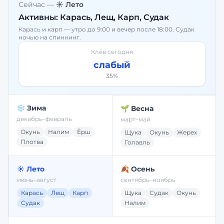
Сейчас —
☀️ Лето
Активны:
Карась, Лещ, Карп, Судак
Карась и карп — утро до 9:00 и вечер после 18:00. Судак
ночью на спиннинг.
Клёв сегодня
слабый
35
%
❄️ Зима
🌱 Весна
декабрь–февраль
март–май
Окунь
Налим
Ёрш
Щука
Окунь
Жерех
Плотва
Голавль
☀️ Лето
🍂 Осень
июнь–август
сентябрь–ноябрь
Карась
Лещ
Карп
Щука
Судак
Окунь
Судак
Налим