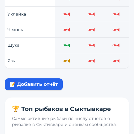
Слабо
Слабо
Слабо
Уклейка
Слабо
Слабо
Слабо
Чехонь
Слабо
Слабо
Слабо
Щука
Отлично
Слабо
Слабо
Язь
Средне
Слабо
Слабо
📝 Добавить отчёт
🏆 Топ рыбаков в
Сыктывкаре
Самые активные рыбаки по числу отчётов о
рыбалке в
Сыктывкаре
и оценкам сообщества.