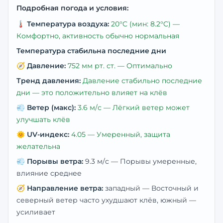
Подробная погода и условия:
🌡️
Температура воздуха:
20
°C
(мин: 8.2°C)
—
Комфортно, активность обычно нормальная
Температура стабильна последние дни
🧭
Давление:
752
мм рт. ст. —
Оптимально
Тренд давления:
Давление стабильно последние
дни — это положительно влияет на клёв
💨
Ветер (макс):
3.6
м/с —
Лёгкий ветер может
улучшать клёв
🌞
UV-индекс:
4.05
—
Умеренный, защита
желательна
💨
Порывы ветра:
9.3
м/с —
Порывы умеренные,
влияние среднее
🧭
Направление ветра:
западный
— Восточный и
северный ветер часто ухудшают клёв, южный —
усиливает