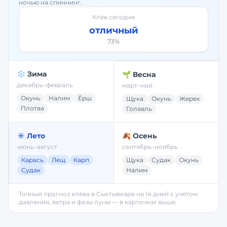
ночью на спиннинг.
Клёв сегодня
отличный
73
%
❄️ Зима
🌱 Весна
декабрь–февраль
март–май
Окунь
Налим
Ёрш
Щука
Окунь
Жерех
Плотва
Голавль
☀️ Лето
🍂 Осень
июнь–август
сентябрь–ноябрь
Карась
Лещ
Карп
Щука
Судак
Окунь
Судак
Налим
Точный прогноз клёва в
Сыктывкаре
на 14 дней с учётом
давления, ветра и фазы луны — в карточках выше.