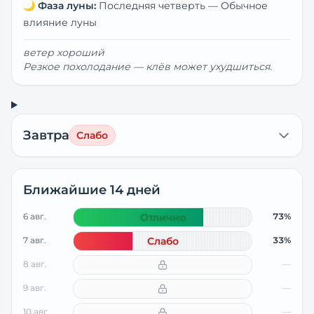
🌙
Фаза луны:
Последняя четверть
—
Обычное
влияние луны
ветер хороший
Резкое похолодание — клёв может ухудшиться.
Завтра
Слабо
Ближайшие 14 дней
6 авг.
Отлично
73%
7 авг.
Слабо
33%
8 авг.
—
9 авг.
—
10 авг.
—