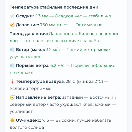
Температура стабильна последние дни
🌧️
Осадки:
0.3
мм —
Осадков нет — стабильно
🧭
Давление:
760
мм рт. ст. —
Оптимально
Тренд давления:
Давление стабильно последние
дни — это положительно влияет на клёв
💨
Ветер (макс):
3.2
м/с —
Лёгкий ветер может
улучшать клёв
💨
Порывы ветра:
6.2
м/с —
Порывы небольшие,
не мешают
🌡️
Температура воздуха:
28
°C
(мин: 23.2°C)
—
Условия терпимые
🧭
Направление ветра:
западный
— Восточный и
северный ветер часто ухудшают клёв, южный —
усиливает
🌞
UV-индекс:
7.15
—
Высокий, лучше избегать
долгого солнца