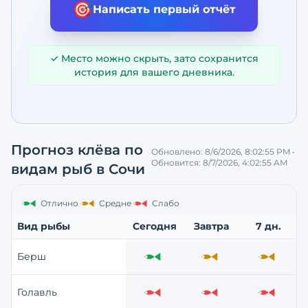
🎯
Написать первый отчёт
✓ Место можно скрыть, зато сохранится
история для вашего дневника.
Прогноз клёва по
Обновлено:
8/6/2026, 8:02:55 PM
•
Обновится:
8/7/2026, 4:02:55 AM
видам рыб
в Сочи
Отлично
Средне
Слабо
Вид рыбы
Сегодня
Завтра
7 дн.
Берш
Отлично
Средне
Средне
Голавль
Слабо
Слабо
Слабо