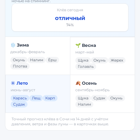
ночью на спиннинг.
Клёв сегодня
отличный
74
%
❄️ Зима
🌱 Весна
декабрь–февраль
март–май
Окунь
Налим
Ёрш
Щука
Окунь
Жерех
Плотва
Голавль
☀️ Лето
🍂 Осень
июнь–август
сентябрь–ноябрь
Карась
Лещ
Карп
Щука
Судак
Окунь
Судак
Налим
Точный прогноз клёва в
Сочи
на 14 дней с учётом
давления, ветра и фазы луны — в карточках выше.