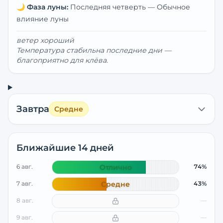
🌙
Фаза луны:
Последняя четверть
—
Обычное
влияние луны
ветер хороший
Температура стабильна последние дни —
благоприятно для клёва.
Завтра
Средне
Ближайшие 14 дней
6 авг.
Отлично
74%
7 авг.
Средне
43%
8 авг.
—
9 авг.
—