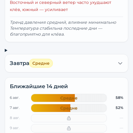
Восточный и северный ветер часто ухудшают
клёв, южный — усиливает
Тренд давления средний, влияние минимально
Температура стабильна последние дни —
благоприятно для клёва.
Завтра
Средне
Ближайшие 14 дней
6 авг.
Средне
58%
7 авг.
Средне
52%
8 авг.
—
9 авг.
—