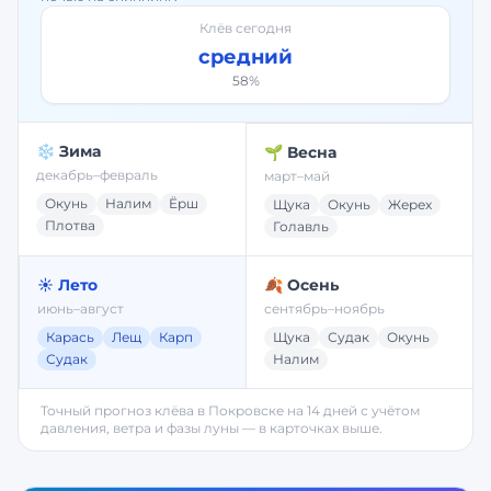
Клёв сегодня
средний
58
%
❄️ Зима
🌱 Весна
декабрь–февраль
март–май
Окунь
Налим
Ёрш
Щука
Окунь
Жерех
Плотва
Голавль
☀️ Лето
🍂 Осень
июнь–август
сентябрь–ноябрь
Карась
Лещ
Карп
Щука
Судак
Окунь
Судак
Налим
Точный прогноз клёва в
Покровске
на 14 дней с учётом
давления, ветра и фазы луны — в карточках выше.