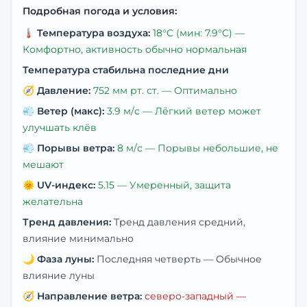
Подробная погода и условия:
🌡️
Температура воздуха:
18
°C
(мин: 7.9°C)
—
Комфортно, активность обычно нормальная
Температура стабильна последние дни
🧭
Давление:
752
мм рт. ст. —
Оптимально
💨
Ветер (макс):
3.9
м/с —
Лёгкий ветер может
улучшать клёв
💨
Порывы ветра:
8
м/с —
Порывы небольшие, не
мешают
🌞
UV-индекс:
5.15
—
Умеренный, защита
желательна
Тренд давления:
Тренд давления средний,
влияние минимально
🌙
Фаза луны:
Последняя четверть
—
Обычное
влияние луны
🧭
Направление ветра:
северо-западный
—