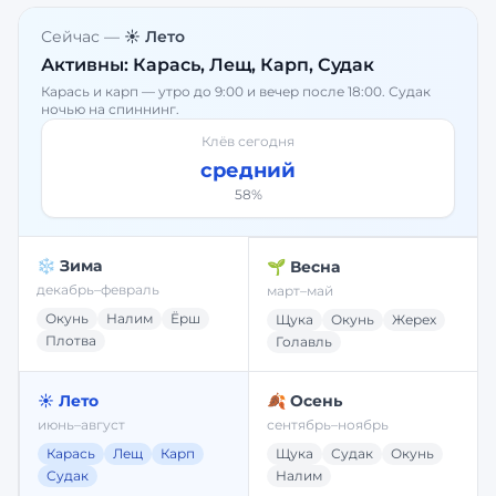
Сейчас —
☀️ Лето
Активны:
Карась, Лещ, Карп, Судак
Карась и карп — утро до 9:00 и вечер после 18:00. Судак
ночью на спиннинг.
Клёв сегодня
средний
58
%
❄️ Зима
🌱 Весна
декабрь–февраль
март–май
Окунь
Налим
Ёрш
Щука
Окунь
Жерех
Плотва
Голавль
☀️ Лето
🍂 Осень
июнь–август
сентябрь–ноябрь
Карась
Лещ
Карп
Щука
Судак
Окунь
Судак
Налим