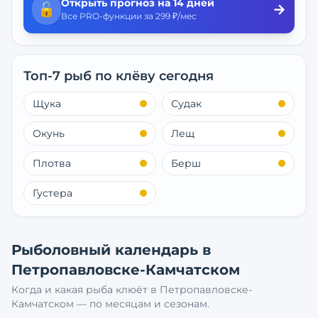
Открыть прогноз на 14 дней
🔓
→
Все PRO-функции за 299 ₽/мес
Топ-7 рыб по клёву сегодня
Щука
Судак
Окунь
Лещ
Плотва
Берш
Густера
Рыболовный календарь в
Петропавловске-Камчатском
Когда и какая рыба клюёт в
Петропавловске-
Камчатском
— по месяцам и сезонам.