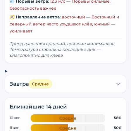
💨
Порывы ветра:
12.3
м/с —
Порывы сильные,
безопасность важнее
🧭
Направление ветра:
восточный
— Восточный и
северный ветер часто ухудшают клёв, южный —
усиливает
Тренд давления средний, влияние минимально
Температура стабильна последние дни —
благоприятно для клёва.
Завтра
Средне
Ближайшие 14 дней
10 авг.
Средне
58%
11 авг.
Средне
50%