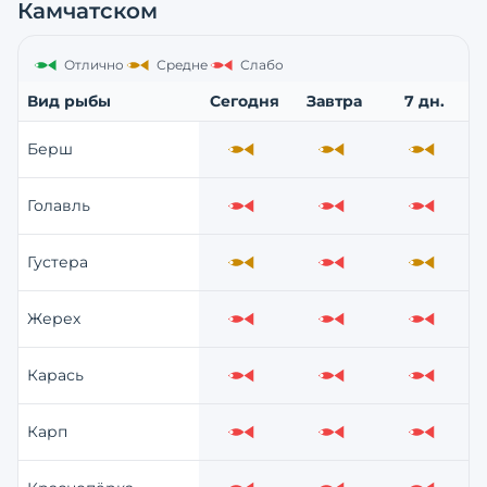
Камчатском
Отлично
Средне
Слабо
Вид рыбы
Сегодня
Завтра
7 дн.
Берш
Средне
Средне
Средне
Голавль
Слабо
Слабо
Слабо
Густера
Средне
Слабо
Средне
Жерех
Слабо
Слабо
Слабо
Карась
Слабо
Слабо
Слабо
Карп
Слабо
Слабо
Слабо