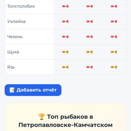
Толстолобик
Слабо
Слабо
Слабо
Уклейка
Слабо
Слабо
Слабо
Чехонь
Слабо
Слабо
Слабо
Щука
Средне
Средне
Средне
Язь
Средне
Слабо
Средне
📝 Добавить отчёт
🏆 Топ рыбаков в
Петропавловске-Камчатском