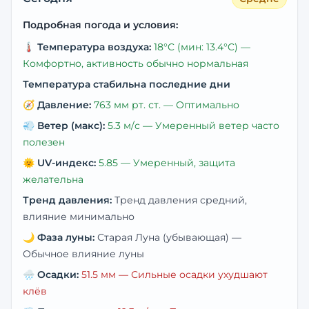
Подробная погода и условия:
🌡️
Температура воздуха:
18
°C
(мин: 13.4°C)
—
Комфортно, активность обычно нормальная
Температура стабильна последние дни
🧭
Давление:
763
мм рт. ст. —
Оптимально
💨
Ветер (макс):
5.3
м/с —
Умеренный ветер часто
полезен
🌞
UV-индекс:
5.85
—
Умеренный, защита
желательна
Тренд давления:
Тренд давления средний,
влияние минимально
🌙
Фаза луны:
Старая Луна (убывающая)
—
Обычное влияние луны
🌧️
Осадки:
51.5
мм —
Сильные осадки ухудшают
клёв