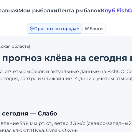
лавная
Мои рыбалки
Лента рыбалок
Клуб Fish
Прогноз по городам
Блоги
ская область)
: прогноз клёва на сегодня 
а, отчёты рыбаков и актуальные данные на FishGO. 
сегодня, завтра и ближайшие 14 дней с учётом атмос
.
 сегодня —
Слабо
ение 748 мм рт. ст., ветер 3.3 м/с (северо-западный
йчас клюют: Щука, Судак, Окунь.