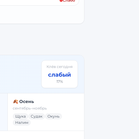
Слабо
Клёв сегодня
слабый
17
%
🍂 Осень
сентябрь–ноябрь
Щука
Судак
Окунь
Налим