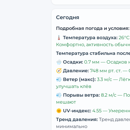
Сегодня
Подробная погода и условия:
🌡️
Температура воздуха:
26
°C
Комфортно, активность обыч
Температура стабильна посл
🌧️
Осадки:
0.7
мм —
Осадков 
🧭
Давление:
748
мм рт. ст. —
💨
Ветер (макс):
3.3
м/с —
Лёг
улучшать клёв
💨
Порывы ветра:
8.2
м/с —
По
мешают
🌞
UV-индекс:
4.55
—
Умеренн
Тренд давления:
Тренд давле
минимально