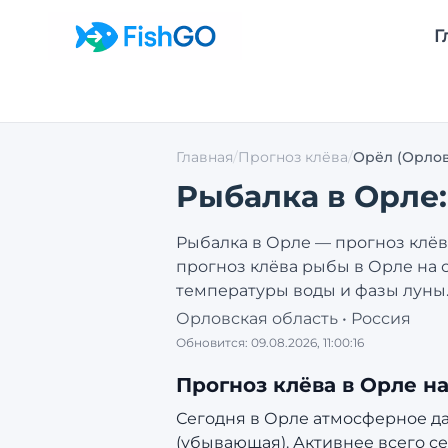
Г
Главная
/
Прогноз клёва
/
Орёл
(Орлов
Рыбалка в
Орле
Рыбалка в
Орле
— прогноз клёв
прогноз клёва рыбы в
Орле
на 
температуры воды и фазы луны
Орловская область
•
Россия
Обновится:
09.08.2026, 11:00:16
Прогноз клёва в
Орле
на
Сегодня в Орле атмосферное давл
(убывающая).
Активнее всего се