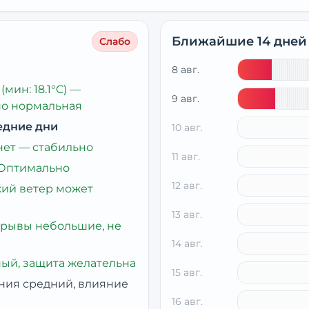
Ближайшие 14 дней
Слабо
8 авг.
(мин: 18.1°C)
—
9 авг.
но нормальная
едние дни
10 авг.
нет — стабильно
11 авг.
Оптимально
12 авг.
кий ветер может
13 авг.
рывы небольшие, не
14 авг.
ый, защита желательна
15 авг.
ния средний, влияние
16 авг.