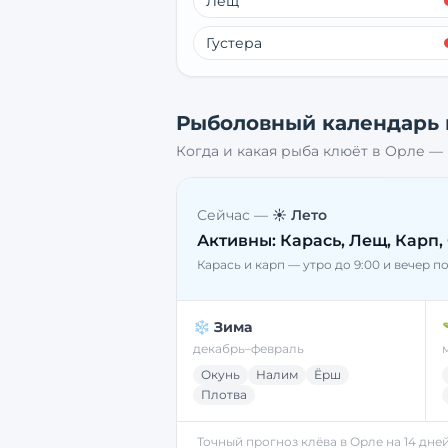
Лещ
Густера
Рыболовный календарь
Когда и какая рыба клюёт в
Орле
— 
Сейчас —
☀️ Лето
Активны:
Карась, Лещ, Карп,
Карась и карп — утро до 9:00 и вечер п
❄️ Зима
декабрь–февраль
Окунь
Налим
Ёрш
Плотва
Точный прогноз клёва в
Орле
на 14 дне