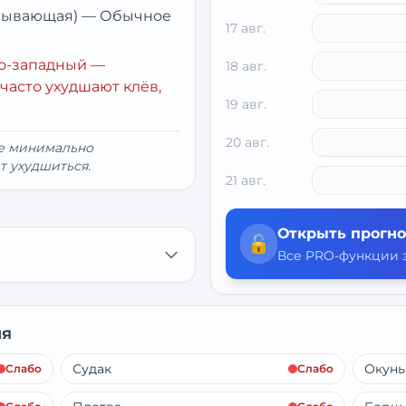
убывающая)
—
Обычное
17 авг.
о-западный
—
18 авг.
часто ухудшают клёв,
19 авг.
20 авг.
ие минимально
т ухудшиться.
21 авг.
Открыть прогно
🔓
Все PRO-функции з
ня
Судак
Окунь
Слабо
Слабо