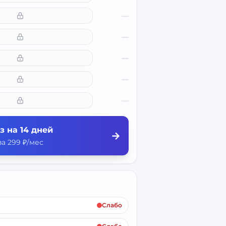
—
—
—
—
—
з на 14 дней
→
а 299 ₽/мес
Слабо