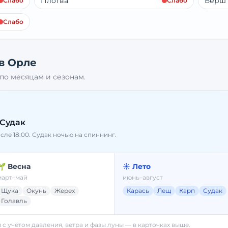
Плотва
Берш
Слабо
Слабо
Слабо
 в
Орле
по месяцам и сезонам.
 Судак
осле 18:00. Судак ночью на спиннинг.
🌱 Весна
☀️ Лето
март–май
июнь–август
Щука
Окунь
Жерех
Карась
Лещ
Карп
Судак
Голавль
й с учётом давления, ветра и фазы луны — в карточках выше.