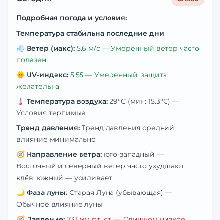
Подробная погода и условия:
Температура стабильна последние дни
💨
Ветер (макс):
5.6
м/с —
Умеренный ветер часто
полезен
🌞
UV-индекс:
5.55
—
Умеренный, защита
желательна
🌡️
Температура воздуха:
29
°C
(мин: 15.3°C)
—
Условия терпимые
Тренд давления:
Тренд давления средний,
влияние минимально
🧭
Направление ветра:
юго-западный
—
Восточный и северный ветер часто ухудшают
клёв, южный — усиливает
🌙
Фаза луны:
Старая Луна (убывающая)
—
Обычное влияние луны
🧭
Давление:
731
мм рт. ст. —
Слишком низкое,