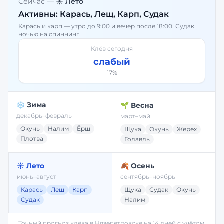
Сейчас —
☀️ Лето
Активны:
Карась, Лещ, Карп, Судак
Карась и карп — утро до 9:00 и вечер после 18:00. Судак
ночью на спиннинг.
Клёв сегодня
слабый
17
%
❄️ Зима
🌱 Весна
декабрь–февраль
март–май
Окунь
Налим
Ёрш
Щука
Окунь
Жерех
Плотва
Голавль
☀️ Лето
🍂 Осень
июнь–август
сентябрь–ноябрь
Карась
Лещ
Карп
Щука
Судак
Окунь
Судак
Налим
Точный прогноз клёва в
Нязепетровске
на 14 дней с учётом