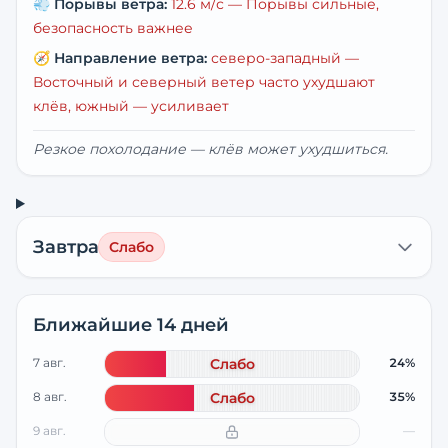
💨
Порывы ветра:
12.6
м/с —
Порывы сильные,
безопасность важнее
🧭
Направление ветра:
северо-западный
—
Восточный и северный ветер часто ухудшают
клёв, южный — усиливает
Резкое похолодание — клёв может ухудшиться.
Завтра
Слабо
Ближайшие 14 дней
7 авг.
Слабо
24%
8 авг.
Слабо
35%
9 авг.
—