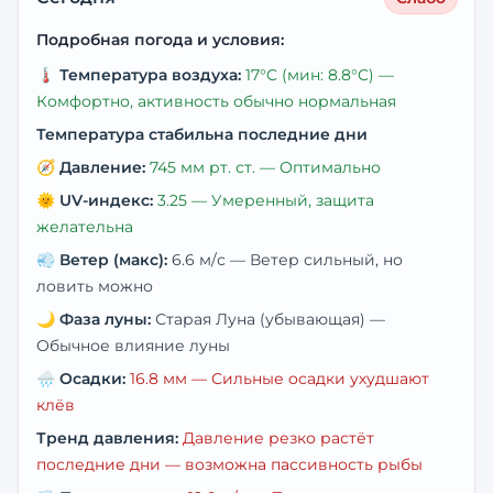
Подробная погода и условия:
🌡️
Температура воздуха:
17
°C
(мин: 8.8°C)
—
Комфортно, активность обычно нормальная
Температура стабильна последние дни
🧭
Давление:
745
мм рт. ст. —
Оптимально
🌞
UV-индекс:
3.25
—
Умеренный, защита
желательна
💨
Ветер (макс):
6.6
м/с —
Ветер сильный, но
ловить можно
🌙
Фаза луны:
Старая Луна (убывающая)
—
Обычное влияние луны
🌧️
Осадки:
16.8
мм —
Сильные осадки ухудшают
клёв
Тренд давления:
Давление резко растёт
последние дни — возможна пассивность рыбы