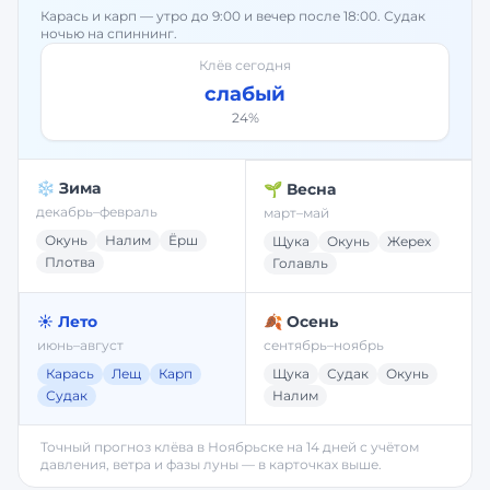
Карась и карп — утро до 9:00 и вечер после 18:00. Судак
ночью на спиннинг.
Клёв сегодня
слабый
24
%
❄️ Зима
🌱 Весна
декабрь–февраль
март–май
Окунь
Налим
Ёрш
Щука
Окунь
Жерех
Плотва
Голавль
☀️ Лето
🍂 Осень
июнь–август
сентябрь–ноябрь
Карась
Лещ
Карп
Щука
Судак
Окунь
Судак
Налим
Точный прогноз клёва в
Ноябрьске
на 14 дней с учётом
давления, ветра и фазы луны — в карточках выше.