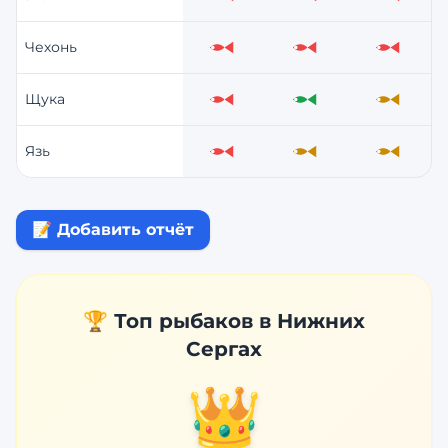
Слабо
Слабо
Слабо
Чехонь
Слабо
Слабо
Слабо
Щука
Слабо
Отлично
Средне
Язь
Слабо
Средне
Средне
📝 Добавить отчёт
🏆 Топ рыбаков в
Нижних
Сергах
👑