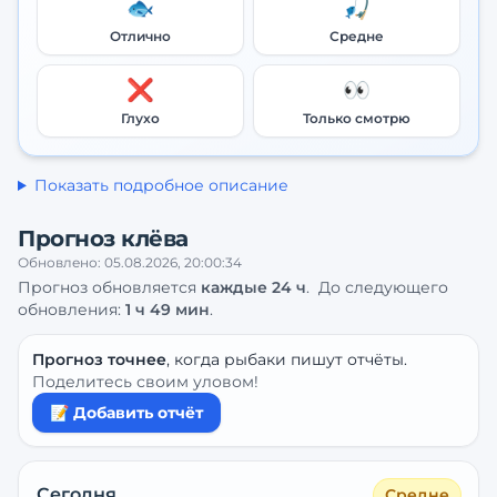
🐟
🎣
Отлично
Средне
❌
👀
Глухо
Только смотрю
Показать подробное описание
Прогноз клёва
Обновлено:
05.08.2026, 20:00:34
Прогноз обновляется
каждые
24
ч
.
До следующего
обновления:
1 ч 49 мин
.
Прогноз точнее
, когда рыбаки пишут отчёты.
Поделитесь своим уловом!
📝 Добавить отчёт
Сегодня
Средне