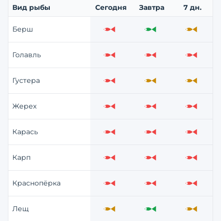
Вид рыбы
Сегодня
Завтра
7 дн.
Берш
Слабо
Отлично
Средне
Голавль
Слабо
Слабо
Слабо
Густера
Слабо
Средне
Средне
Жерех
Слабо
Слабо
Слабо
Карась
Слабо
Слабо
Слабо
Карп
Слабо
Слабо
Слабо
Краснопёрка
Слабо
Слабо
Слабо
Лещ
Средне
Отлично
Средне