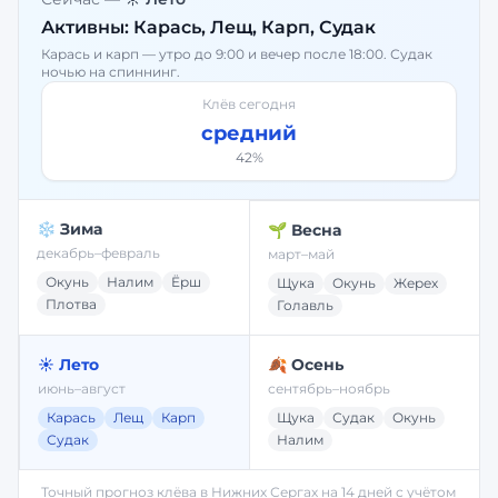
Активны:
Карась, Лещ, Карп, Судак
Карась и карп — утро до 9:00 и вечер после 18:00. Судак
ночью на спиннинг.
Клёв сегодня
средний
42
%
❄️ Зима
🌱 Весна
декабрь–февраль
март–май
Окунь
Налим
Ёрш
Щука
Окунь
Жерех
Плотва
Голавль
☀️ Лето
🍂 Осень
июнь–август
сентябрь–ноябрь
Карась
Лещ
Карп
Щука
Судак
Окунь
Судак
Налим
Точный прогноз клёва в
Нижних Сергах
на 14 дней с учётом