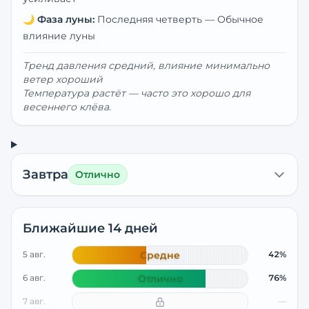
🌙
Фаза луны:
Последняя четверть
—
Обычное
влияние луны
Тренд давления средний, влияние минимально
ветер хороший
Температура растёт — часто это хорошо для
весеннего клёва.
Завтра
Отлично
Ближайшие 14 дней
5 авг.
Средне
42%
6 авг.
Отлично
76%
7 авг.
—