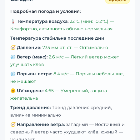
Подробная погода и условия:
🌡️
Температура воздуха:
22
°C
(мин: 10.2°C)
—
Комфортно, активность обычно нормальная
Температура стабильна последние дни
🧭
Давление:
735
мм рт. ст. —
Оптимально
💨
Ветер (макс):
2.6
м/с —
Лёгкий ветер может
улучшать клёв
💨
Порывы ветра:
8.4
м/с —
Порывы небольшие,
не мешают
🌞
UV-индекс:
4.65
—
Умеренный, защита
желательна
Тренд давления:
Тренд давления средний,
влияние минимально
🧭
Направление ветра:
западный
— Восточный и
северный ветер часто ухудшают клёв, южный —
усиливает