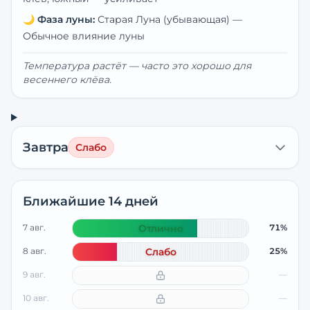
🌙
Фаза луны:
Старая Луна (убывающая)
—
Обычное влияние луны
Температура растёт — часто это хорошо для
весеннего клёва.
Завтра
Слабо
Ближайшие 14 дней
7 авг.
Отлично
71%
8 авг.
Слабо
25%
9 авг.
—
10 авг.
—