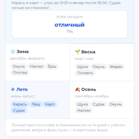
Карась и карп — утро до 9:00 и вечер после 18:00. Судак
ночью на спиннинг.
Клёв сегодня
отличный
71
%
❄️ Зима
🌱 Весна
декабрь–февраль
март–май
Окунь
Налим
Ёрш
Щука
Окунь
Жерех
Плотва
Голавль
☀️ Лето
🍂 Осень
июнь–август
сентябрь–ноябрь
Карась
Лещ
Карп
Щука
Судак
Окунь
Судак
Налим
Точный прогноз клёва в
Нижнекамске
на 14 дней с учётом
давления, ветра и фазы луны — в карточках выше.