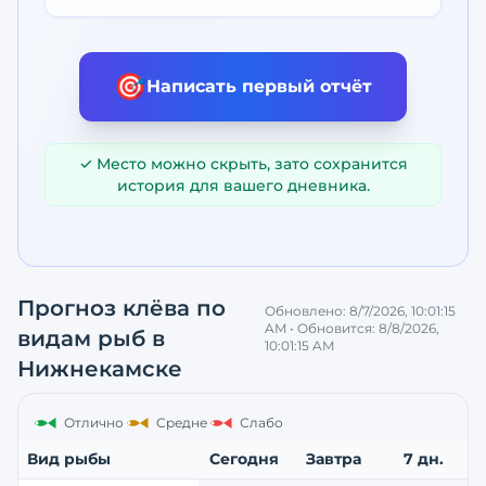
🎯
Написать первый отчёт
✓ Место можно скрыть, зато сохранится
история для вашего дневника.
Прогноз клёва по
Обновлено:
8/7/2026, 10:01:15
AM
• Обновится:
8/8/2026,
видам рыб
в
10:01:15 AM
Нижнекамске
Отлично
Средне
Слабо
Вид рыбы
Сегодня
Завтра
7 дн.