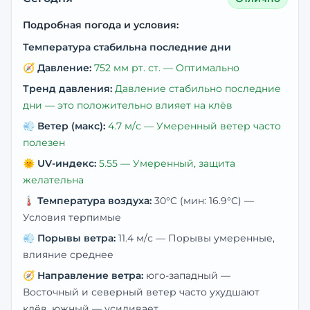
Подробная погода и условия:
Температура стабильна последние дни
🧭
Давление:
752
мм рт. ст. —
Оптимально
Тренд давления:
Давление стабильно последние
дни — это положительно влияет на клёв
💨
Ветер (макс):
4.7
м/с —
Умеренный ветер часто
полезен
🌞
UV-индекс:
5.55
—
Умеренный, защита
желательна
🌡️
Температура воздуха:
30
°C
(мин: 16.9°C)
—
Условия терпимые
💨
Порывы ветра:
11.4
м/с —
Порывы умеренные,
влияние среднее
🧭
Направление ветра:
юго-западный
—
Восточный и северный ветер часто ухудшают
клёв, южный — усиливает