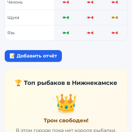
Чехонь
Слабо
Слабо
Слабо
Щука
Отлично
Слабо
Средне
Язь
Отлично
Слабо
Слабо
📝 Добавить отчёт
🏆 Топ рыбаков в
Нижнекамске
👑
Трон свободен!
В этом городе пока нет короля рыбалки.