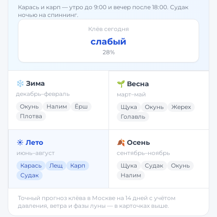
Карась и карп — утро до 9:00 и вечер после 18:00. Судак
ночью на спиннинг.
Клёв сегодня
слабый
28
%
❄️ Зима
🌱 Весна
декабрь–февраль
март–май
Окунь
Налим
Ёрш
Щука
Окунь
Жерех
Плотва
Голавль
☀️ Лето
🍂 Осень
июнь–август
сентябрь–ноябрь
Карась
Лещ
Карп
Щука
Судак
Окунь
Судак
Налим
Точный прогноз клёва в
Москве
на 14 дней с учётом
давления, ветра и фазы луны — в карточках выше.