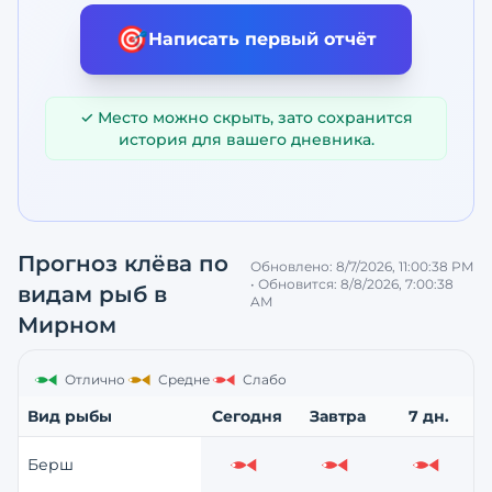
🎯
Написать первый отчёт
✓ Место можно скрыть, зато сохранится
история для вашего дневника.
Прогноз клёва по
Обновлено:
8/7/2026, 11:00:38 PM
• Обновится:
8/8/2026, 7:00:38
видам рыб
в
AM
Мирном
Отлично
Средне
Слабо
Вид рыбы
Сегодня
Завтра
7 дн.
Берш
Слабо
Слабо
Слабо