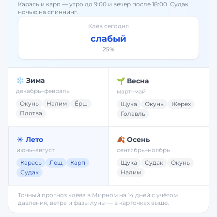
Карась и карп — утро до 9:00 и вечер после 18:00. Судак
ночью на спиннинг.
Клёв сегодня
слабый
25
%
❄️ Зима
🌱 Весна
декабрь–февраль
март–май
Окунь
Налим
Ёрш
Щука
Окунь
Жерех
Плотва
Голавль
☀️ Лето
🍂 Осень
июнь–август
сентябрь–ноябрь
Карась
Лещ
Карп
Щука
Судак
Окунь
Судак
Налим
Точный прогноз клёва в
Мирном
на 14 дней с учётом
давления, ветра и фазы луны — в карточках выше.