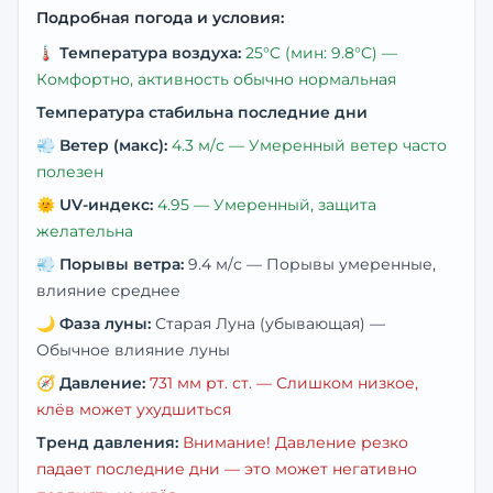
Подробная погода и условия:
🌡️
Температура воздуха:
25
°C
(мин: 9.8°C)
—
Комфортно, активность обычно нормальная
Температура стабильна последние дни
💨
Ветер (макс):
4.3
м/с —
Умеренный ветер часто
полезен
🌞
UV-индекс:
4.95
—
Умеренный, защита
желательна
💨
Порывы ветра:
9.4
м/с —
Порывы умеренные,
влияние среднее
🌙
Фаза луны:
Старая Луна (убывающая)
—
Обычное влияние луны
🧭
Давление:
731
мм рт. ст. —
Слишком низкое,
клёв может ухудшиться
Тренд давления:
Внимание! Давление резко
падает последние дни — это может негативно