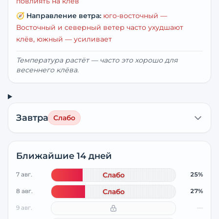
повлиять на клёв
🧭
Направление ветра:
юго-восточный
—
Восточный и северный ветер часто ухудшают
клёв, южный — усиливает
Температура растёт — часто это хорошо для
весеннего клёва.
Завтра
Слабо
Ближайшие 14 дней
7 авг.
Слабо
25%
8 авг.
Слабо
27%
9 авг.
—