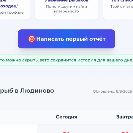
дж
Уважение рыбаков
Топ спис
оходец"
Помоги другим найти
Твой отчёт 
клевое место
воём профиле
🎯
Написать первый отчёт
то можно скрыть, зато сохранится история для вашего дне
 рыб
в Людиново
Обновлено:
8/8/2026,
Сегодня
Завтр