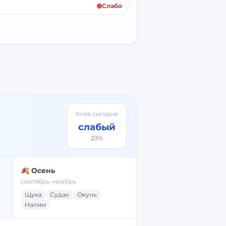
Слабо
Клёв сегодня
слабый
23
%
🍂 Осень
сентябрь–ноябрь
Щука
Судак
Окунь
Налим