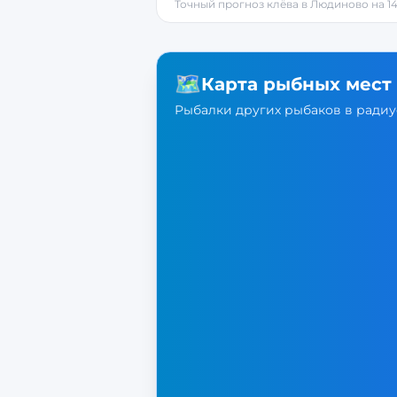
Точный прогноз клёва в
Людиново
на 1
🗺️
Карта рыбных мест
Рыбалки других рыбаков в радиус