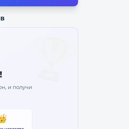
ов
🏆
!
зон, и получи
👑