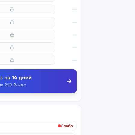
—
—
—
—
—
з на 14 дней
→
а 299 ₽/мес
Слабо