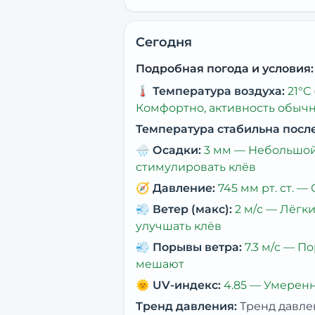
Сегодня
Подробная погода и условия:
🌡️
Температура воздуха:
21
°C
Комфортно, активность обыч
Температура стабильна посл
🌧️
Осадки:
3
мм —
Небольшой
стимулировать клёв
🧭
Давление:
745
мм рт. ст. —
💨
Ветер (макс):
2
м/с —
Лёгки
улучшать клёв
💨
Порывы ветра:
7.3
м/с —
По
мешают
🌞
UV-индекс:
4.85
—
Умеренн
Тренд давления:
Тренд давле