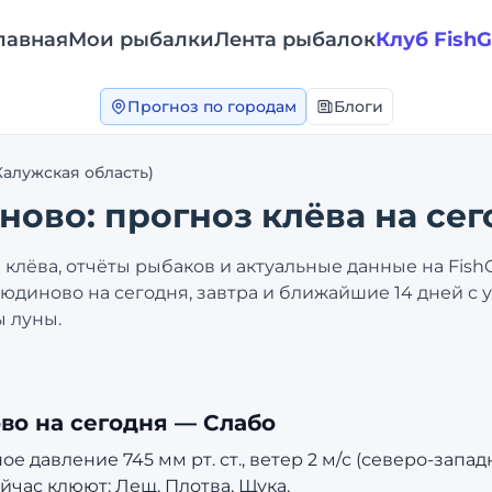
лавная
Мои рыбалки
Лента рыбалок
Клуб Fish
Прогноз по городам
Блоги
Калужская область)
ново
: прогноз клёва на сег
клёва, отчёты рыбаков и актуальные данные на Fish
юдиново
на сегодня, завтра и ближайшие 14 дней с
ы луны.
во
на сегодня —
Слабо
 давление 745 мм рт. ст., ветер 2 м/с (северо-запад
йчас клюют: Лещ, Плотва, Щука.