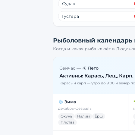
Судак
Густера
Рыболовный календарь
Когда и какая рыба клюёт в
Людино
Сейчас —
☀️ Лето
Активны:
Карась, Лещ, Карп,
Карась и карп — утро до 9:00 и вечер п
❄️ Зима
декабрь–февраль
Окунь
Налим
Ёрш
Плотва