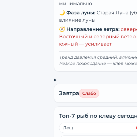
минимально
🌙
Фаза луны:
Старая Луна (
влияние луны
🧭
Направление ветра:
север
Восточный и северный ветер 
южный — усиливает
Тренд давления средний, влиян
Резкое похолодание — клёв може
Завтра
Слабо
Топ-7 рыб по клёву сегод
Лещ