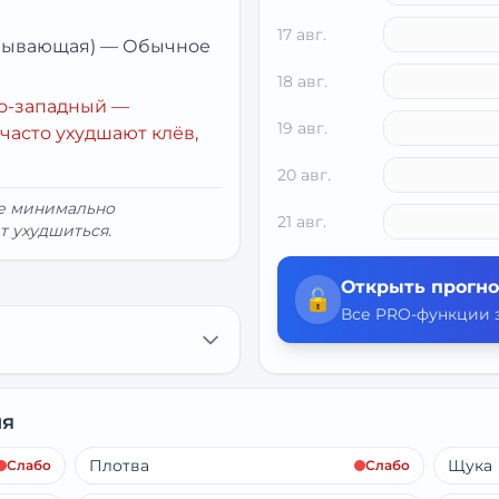
17 авг.
убывающая)
—
Обычное
18 авг.
о-западный
—
19 авг.
часто ухудшают клёв,
20 авг.
ие минимально
21 авг.
т ухудшиться.
Открыть прогно
🔓
Все PRO-функции з
ня
Плотва
Щука
Слабо
Слабо