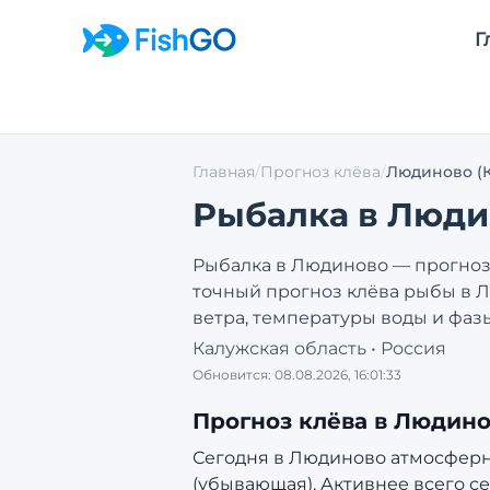
Г
Главная
/
Прогноз клёва
/
Людиново
(
Рыбалка в
Люди
Рыбалка в
Людиново
— прогноз 
точный прогноз клёва рыбы в
Л
ветра, температуры воды и фаз
Калужская область
•
Россия
Обновится:
08.08.2026, 16:01:33
Прогноз клёва в
Людино
Сегодня в Людиново атмосферное
(убывающая).
Активнее всего се