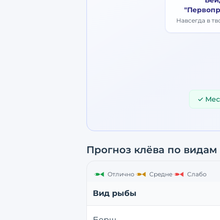
Бей
"Первопр
Навсегда в т
✓ Мес
Прогноз клёва по видам
Отлично
Средне
Слабо
Вид рыбы
Берш