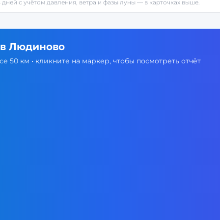
4 дней с учётом давления, ветра и фазы луны — в карточках выше.
 в
Людиново
е 50 км • кликните на маркер, чтобы посмотреть отчёт