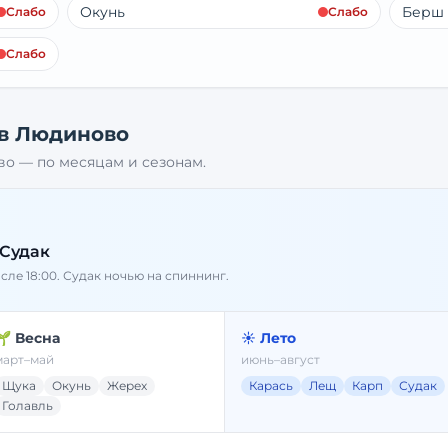
Окунь
Берш
Слабо
Слабо
Слабо
 в
Людиново
во
— по месяцам и сезонам.
 Судак
осле 18:00. Судак ночью на спиннинг.
🌱 Весна
☀️ Лето
март–май
июнь–август
Щука
Окунь
Жерех
Карась
Лещ
Карп
Судак
Голавль