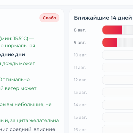
Ближайшие 14 дней
Слабо
8 авг.
(мин: 15.5°C)
—
9 авг.
но нормальная
едние дни
10 авг.
 дождь может
11 авг.
Оптимально
12 авг.
й ветер может
13 авг.
рывы небольшие, не
14 авг.
15 авг.
ый, защита желательна
ния средний, влияние
16 авг.