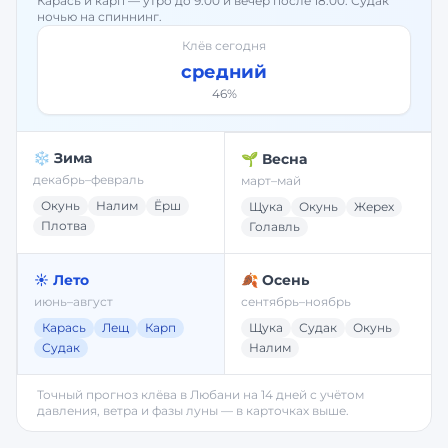
Карась и карп — утро до 9:00 и вечер после 18:00. Судак
ночью на спиннинг.
Клёв сегодня
средний
46
%
❄️ Зима
🌱 Весна
декабрь–февраль
март–май
Окунь
Налим
Ёрш
Щука
Окунь
Жерех
Плотва
Голавль
☀️ Лето
🍂 Осень
июнь–август
сентябрь–ноябрь
Карась
Лещ
Карп
Щука
Судак
Окунь
Судак
Налим
Точный прогноз клёва в
Любани
на 14 дней с учётом
давления, ветра и фазы луны — в карточках выше.