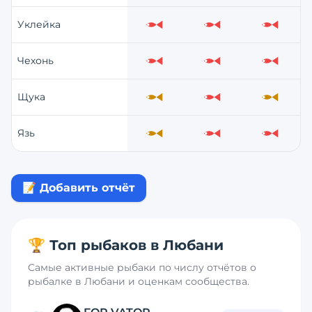
Уклейка
Слабо
Слабо
Слабо
Чехонь
Слабо
Слабо
Слабо
Щука
Средне
Слабо
Средне
Язь
Средне
Слабо
Слабо
📝 Добавить отчёт
🏆 Топ рыбаков в
Любани
Самые активные рыбаки по числу отчётов о
рыбалке в
Любани
и оценкам сообщества.