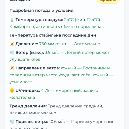
Подробная погода и условия:
🌡️
Температура воздуха:
24
°C
(мин: 12.4°C)
—
Комфортно, активность обычно нормальная
Температура стабильна последние дни
🧭
Давление:
760
мм рт. ст. —
Оптимально
💨
Ветер (макс):
3.9
м/с —
Лёгкий ветер может
улучшать клёв
🧭
Направление ветра:
южный
— Восточный и
северный ветер часто ухудшают клёв, южный —
усиливает
🌞
UV-индекс:
4.75
—
Умеренный, защита
желательна
Тренд давления:
Тренд давления средний,
влияние минимально
💨
Порывы ветра:
10.6
м/с —
Порывы умеренные,
влияние среднее