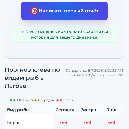
🎯
Написать первый отчёт
✓ Место можно скрыть, зато сохранится
история для вашего дневника.
Прогноз клёва по
Обновлено:
8/7/2026, 5:02:23 AM
• Обновится:
8/7/2026, 1:02:23 PM
видам рыб
в
Льгове
Отлично
Средне
Слабо
Вид рыбы
Сегодня
Завтра
7 дн.
Берш
Слабо
Слабо
Слабо