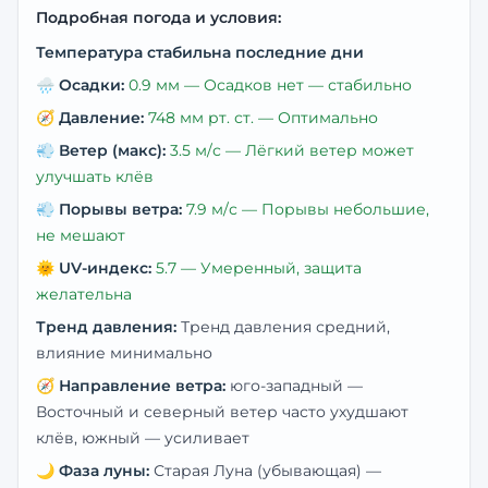
Подробная погода и условия:
Температура стабильна последние дни
🌧️
Осадки:
0.9
мм —
Осадков нет — стабильно
🧭
Давление:
748
мм рт. ст. —
Оптимально
💨
Ветер (макс):
3.5
м/с —
Лёгкий ветер может
улучшать клёв
💨
Порывы ветра:
7.9
м/с —
Порывы небольшие,
не мешают
🌞
UV-индекс:
5.7
—
Умеренный, защита
желательна
Тренд давления:
Тренд давления средний,
влияние минимально
🧭
Направление ветра:
юго-западный
—
Восточный и северный ветер часто ухудшают
клёв, южный — усиливает
🌙
Фаза луны:
Старая Луна (убывающая)
—