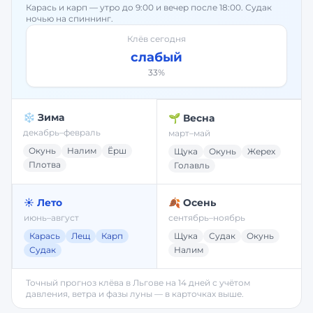
Карась и карп — утро до 9:00 и вечер после 18:00. Судак
ночью на спиннинг.
Клёв сегодня
слабый
33
%
❄️ Зима
🌱 Весна
декабрь–февраль
март–май
Окунь
Налим
Ёрш
Щука
Окунь
Жерех
Плотва
Голавль
☀️ Лето
🍂 Осень
июнь–август
сентябрь–ноябрь
Карась
Лещ
Карп
Щука
Судак
Окунь
Судак
Налим
Точный прогноз клёва в
Льгове
на 14 дней с учётом
давления, ветра и фазы луны — в карточках выше.