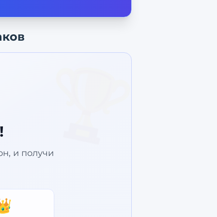
аков
🏆
!
зон, и получи
👑