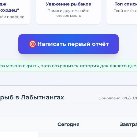
дж
Уважение рыбаков
Топ спис
оходец"
Помоги другим найти
Твой отчёт 
клевое место
воём профиле
🎯
Написать первый отчёт
то можно скрыть, зато сохранится история для вашего дне
 рыб
в Лабытнангах
Обновлено:
8/6/2026
Сегодня
Завтр