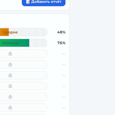
📝 Добавить отчёт
Средне
48%
Отлично
76%
—
—
—
—
—
—