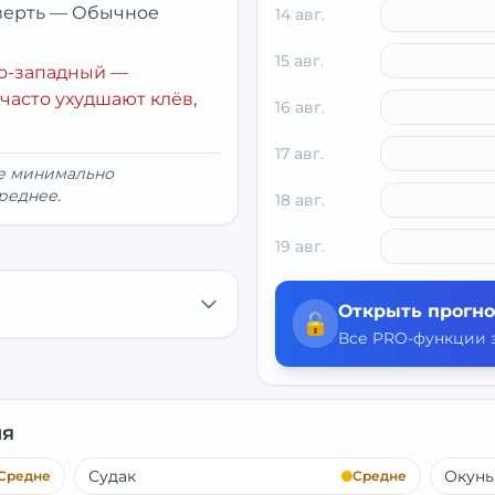
верть
—
Обычное
14 авг.
15 авг.
о-западный
—
часто ухудшают клёв,
16 авг.
17 авг.
ие минимально
реднее.
18 авг.
19 авг.
Открыть прогно
🔓
Все PRO-функции з
ня
Судак
Окунь
Средне
Средне