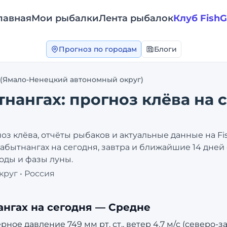
лавная
Мои рыбалки
Лента рыбалок
Клуб Fish
Прогноз по городам
Блоги
(Ямало-Ненецкий автономный округ)
тнангах
: прогноз клёва на 
оз клёва, отчёты рыбаков и актуальные данные на F
абытнангах
на сегодня, завтра и ближайшие 14 дней
оды и фазы луны.
круг
•
Россия
ангах
на сегодня —
Средне
ное давление 749 мм рт. ст., ветер 4.7 м/с (северо-