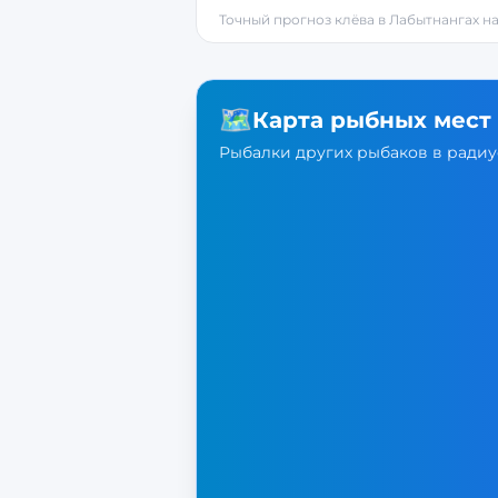
Точный прогноз клёва в
Лабытнангах
на
🗺️
Карта рыбных мест
Рыбалки других рыбаков в радиус