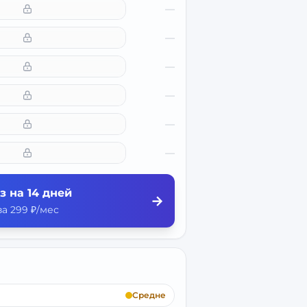
—
—
—
—
—
—
з на 14 дней
→
а 299 ₽/мес
Средне