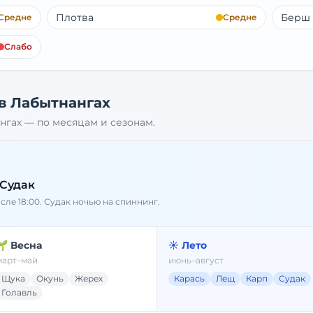
Плотва
Берш
Средне
Средне
Слабо
 в
Лабытнангах
нгах
— по месяцам и сезонам.
 Судак
осле 18:00. Судак ночью на спиннинг.
🌱 Весна
☀️ Лето
март–май
июнь–август
Щука
Окунь
Жерех
Карась
Лещ
Карп
Судак
Голавль