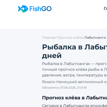
Г
Главная
/
Прогноз клёва
/
Лабытнанги
Рыбалка в
Лабы
дней
Рыбалка в
Лабытнангах
— прогн
точный прогноз клёва рыбы в
Л
давления, ветра, температуры в
Ямало-Ненецкий автономный о
Обновится:
07.08.2026, 21:01:18
Прогноз клёва в
Лабытн
Сегодня в Лабытнангах атмосфер