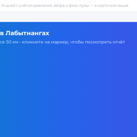
 14 дней с учётом давления, ветра и фазы луны — в карточках выше.
 в
Лабытнангах
е 50 км • кликните на маркер, чтобы посмотреть отчёт