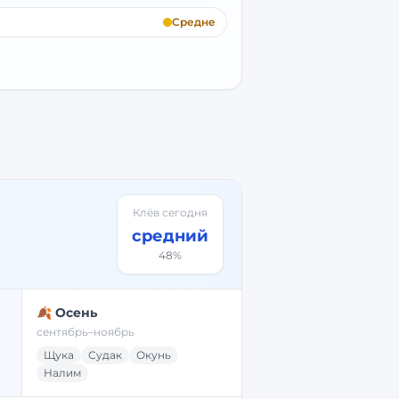
Средне
Клёв сегодня
средний
48
%
🍂 Осень
сентябрь–ноябрь
Щука
Судак
Окунь
Налим