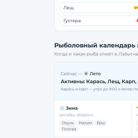
Лещ
Густера
Рыболовный календарь
Когда и какая рыба клюёт в
Лабытна
Сейчас —
☀️ Лето
Активны:
Карась, Лещ, Карп,
Карась и карп — утро до 9:00 и вечер п
❄️ Зима
декабрь–февраль
Окунь
Налим
Ёрш
Плотва