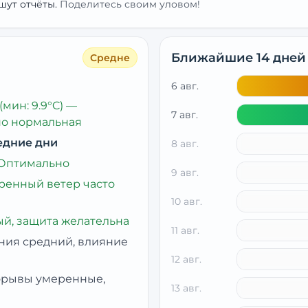
шут отчёты.
Поделитесь своим уловом!
Ближайшие 14 дней
Средне
6 авг.
(мин: 9.9°C)
—
7 авг.
но нормальная
едние дни
8 авг.
Оптимально
9 авг.
ренный ветер часто
10 авг.
й, защита желательна
11 авг.
ния средний, влияние
12 авг.
рывы умеренные,
13 авг.