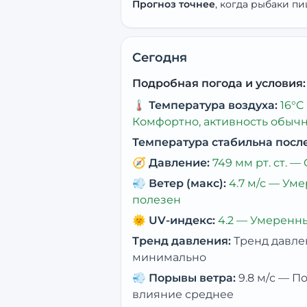
Прогноз точнее
, когда рыбаки пи
Сегодня
Подробная погода и условия:
🌡️
Температура воздуха:
16
°C
Комфортно, активность обыч
Температура стабильна посл
🧭
Давление:
749
мм рт. ст. —
💨
Ветер (макс):
4.7
м/с —
Уме
полезен
🌞
UV-индекс:
4.2
—
Умеренны
Тренд давления:
Тренд давле
минимально
💨
Порывы ветра:
9.8
м/с —
По
влияние среднее