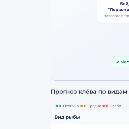
Бей
"Первопр
Навсегда в т
✓ Мес
Прогноз клёва по видам
Отлично
Средне
Слабо
Вид рыбы