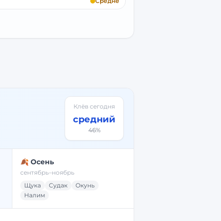
Средне
Клёв сегодня
средний
46
%
🍂 Осень
сентябрь–ноябрь
Щука
Судак
Окунь
Налим