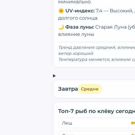
минимально
🌞
UV-индекс:
7.4
—
Высокий,
долгого солнца
🌙
Фаза луны:
Старая Луна (
влияние луны
Тренд давления средний, влиян
ветер хороший
Температура меняется, влияние с
Завтра
Средне
Топ-7 рыб по клёву сегод
Лещ