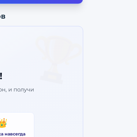
ов
🏆
!
зон, и получи
👑
ка навсегда