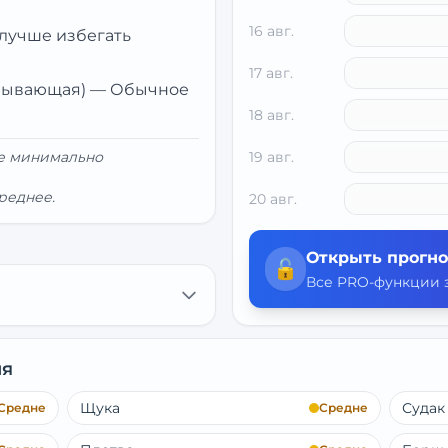
16 авг.
 лучше избегать
17 авг.
убывающая)
—
Обычное
18 авг.
ие минимально
19 авг.
реднее.
20 авг.
Открыть прогно
🔓
Все PRO-функции з
ня
Щука
Судак
Средне
Средне