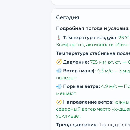
Сегодня
Подробная погода и условия:
🌡️
Температура воздуха:
23
°C
Комфортно, активность обыч
Температура стабильна посл
🧭
Давление:
755
мм рт. ст. —
💨
Ветер (макс):
4.3
м/с —
Уме
полезен
💨
Порывы ветра:
4.9
м/с —
По
мешают
🧭
Направление ветра:
южны
северный ветер часто ухудша
усиливает
Тренд давления:
Тренд давле