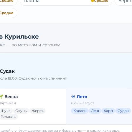
Плотва
Берш
Средне
Средне
Средне
 в
Курильске
ке
— по месяцам и сезонам.
 Судак
осле 18:00. Судак ночью на спиннинг.
🌱 Весна
☀️ Лето
март–май
июнь–август
Щука
Окунь
Жерех
Карась
Лещ
Карп
Судак
Голавль
4 дней с учётом давления, ветра и фазы луны — в карточках выше.