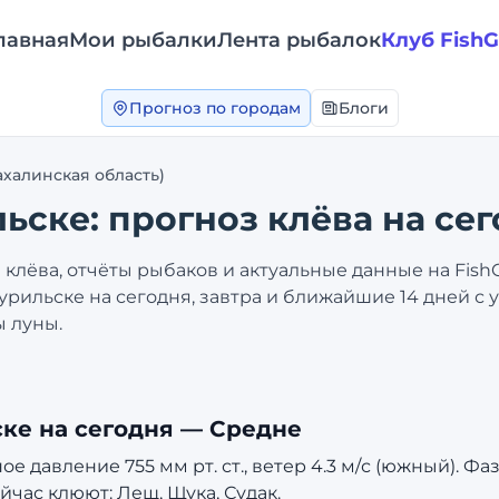
лавная
Мои рыбалки
Лента рыбалок
Клуб Fish
Прогноз по городам
Блоги
ахалинская область)
льске
: прогноз клёва на се
клёва, отчёты рыбаков и актуальные данные на Fish
урильске
на сегодня, завтра и ближайшие 14 дней с
ы луны.
ске
на сегодня —
Средне
 давление 755 мм рт. ст., ветер 4.3 м/с (южный). Фа
йчас клюют: Лещ, Щука, Судак.