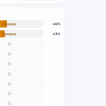
Средне
46%
Средне
43%
—
—
—
—
—
—
—