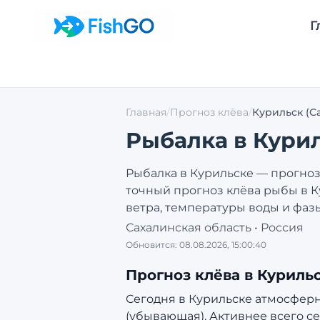
Г
Главная
/
Прогноз клёва
/
Курильск
(С
Рыбалка в
Кури
Рыбалка в
Курильске
— прогноз 
точный прогноз клёва рыбы в
К
ветра, температуры воды и фаз
Сахалинская область
•
Россия
Обновится:
08.08.2026, 15:00:40
Прогноз клёва в
Куриль
Сегодня в Курильске атмосферное
(убывающая).
Активнее всего се