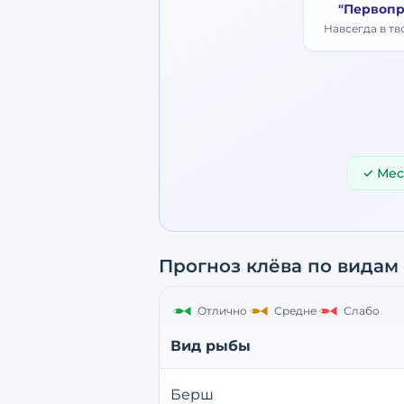
"Первопр
Навсегда в т
✓ Мес
Прогноз клёва по видам
Отлично
Средне
Слабо
Вид рыбы
Берш