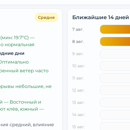
Ближайшие 14 дней
Средне
7 авг.
(мин: 19.7°C)
—
8 авг.
но нормальная
едние дни
9 авг.
Оптимально
10 авг.
ренный ветер часто
11 авг.
рывы небольшие, не
12 авг.
й
— Восточный и
13 авг.
ют клёв, южный —
14 авг.
ния средний, влияние
15 авг.