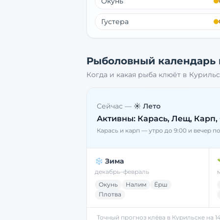
Окунь
Густера
Рыболовный календарь
Когда и какая рыба клюёт в
Курильс
Сейчас —
☀️ Лето
Активны:
Карась, Лещ, Карп,
Карась и карп — утро до 9:00 и вечер п
❄️ Зима
декабрь–февраль
Окунь
Налим
Ёрш
Плотва
Точный прогноз клёва в
Курильске
на 1