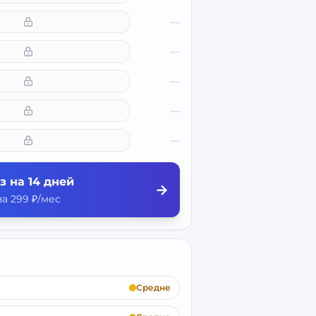
—
—
—
—
—
з на 14 дней
→
а 299 ₽/мес
Средне