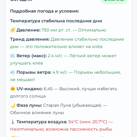
Подробная погода и условия:
Температура стабильна последние дни
🧭
Давление:
750
мм рт. ст. —
Оптимально
Тренд давления:
Давление стабильно последние
дни — это положительно влияет на клёв
💨
Ветер (макс):
2.4
м/с —
Лёгкий ветер может
улучшать клёв
💨
Порывы ветра:
4.9
м/с —
Порывы небольшие,
не мешают
🌞
UV-индекс:
6.45
—
Высокий, лучше избегать
долгого солнца
🌙
Фаза луны:
Старая Луна (убывающая)
—
Обычное влияние луны
🌡️
Температура воздуха:
34
°C
(мин: 20.7°C)
—
Неоптимально, возможна пассивность рыбы