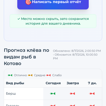
🎯
Написать первый отчёт
✓ Место можно скрыть, зато сохранится
история для вашего дневника.
Прогноз клёва по
Обновлено:
8/7/2026, 2:00:50 PM
• Обновится:
8/7/2026, 10:00:50
видам рыб
в
PM
Котово
Отлично
Средне
Слабо
Вид рыбы
Сегодня
Завтра
7 дн.
Берш
Отлично
Слабо
Слабо
Голавль