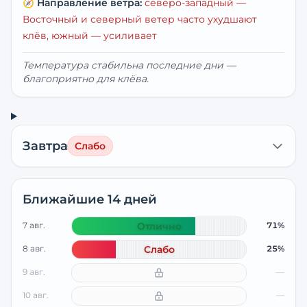
🧭
Направление ветра:
северо-западный
—
Восточный и северный ветер часто ухудшают
клёв, южный — усиливает
Температура стабильна последние дни —
благоприятно для клёва.
Завтра
Слабо
Ближайшие 14 дней
7 авг.
Отлично
71%
8 авг.
Слабо
25%
9 авг.
—
10 авг.
—