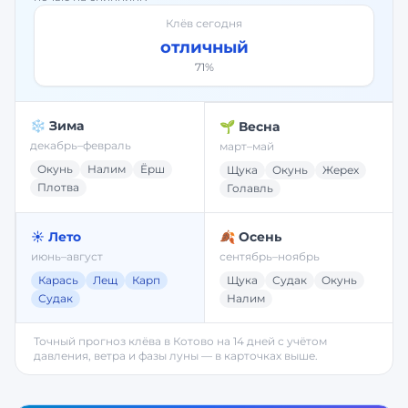
Клёв сегодня
отличный
71
%
❄️ Зима
🌱 Весна
декабрь–февраль
март–май
Окунь
Налим
Ёрш
Щука
Окунь
Жерех
Плотва
Голавль
☀️ Лето
🍂 Осень
июнь–август
сентябрь–ноябрь
Карась
Лещ
Карп
Щука
Судак
Окунь
Судак
Налим
Точный прогноз клёва в
Котово
на 14 дней с учётом
давления, ветра и фазы луны — в карточках выше.