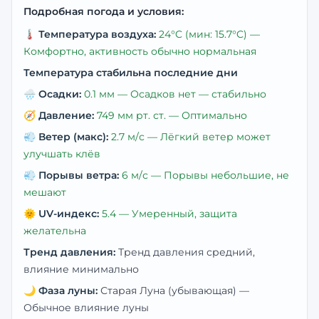
Подробная погода и условия:
🌡️
Температура воздуха:
24
°C
(мин: 15.7°C)
—
Комфортно, активность обычно нормальная
Температура стабильна последние дни
🌧️
Осадки:
0.1
мм —
Осадков нет — стабильно
🧭
Давление:
749
мм рт. ст. —
Оптимально
💨
Ветер (макс):
2.7
м/с —
Лёгкий ветер может
улучшать клёв
💨
Порывы ветра:
6
м/с —
Порывы небольшие, не
мешают
🌞
UV-индекс:
5.4
—
Умеренный, защита
желательна
Тренд давления:
Тренд давления средний,
влияние минимально
🌙
Фаза луны:
Старая Луна (убывающая)
—
Обычное влияние луны