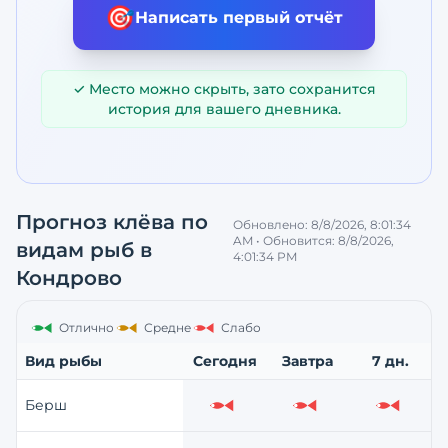
🎯
Написать первый отчёт
✓ Место можно скрыть, зато сохранится
история для вашего дневника.
Прогноз клёва по
Обновлено:
8/8/2026, 8:01:34
AM
• Обновится:
8/8/2026,
видам рыб
в
4:01:34 PM
Кондрово
Отлично
Средне
Слабо
Вид рыбы
Сегодня
Завтра
7 дн.
Берш
Слабо
Слабо
Слабо