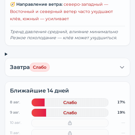
🧭
Направление ветра:
северо-западный
—
Восточный и северный ветер часто ухудшают
клёв, южный — усиливает
Тренд давления средний, влияние минимально
Резкое похолодание — клёв может ухудшиться.
Завтра
Слабо
Ближайшие 14 дней
8 авг.
Слабо
17%
9 авг.
Слабо
19%
10 авг.
—
11 авг.
—