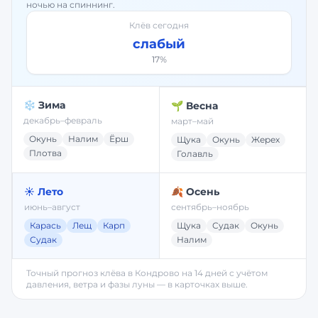
ночью на спиннинг.
Клёв сегодня
слабый
17
%
❄️ Зима
🌱 Весна
декабрь–февраль
март–май
Окунь
Налим
Ёрш
Щука
Окунь
Жерех
Плотва
Голавль
☀️ Лето
🍂 Осень
июнь–август
сентябрь–ноябрь
Карась
Лещ
Карп
Щука
Судак
Окунь
Судак
Налим
Точный прогноз клёва в
Кондрово
на 14 дней с учётом
давления, ветра и фазы луны — в карточках выше.