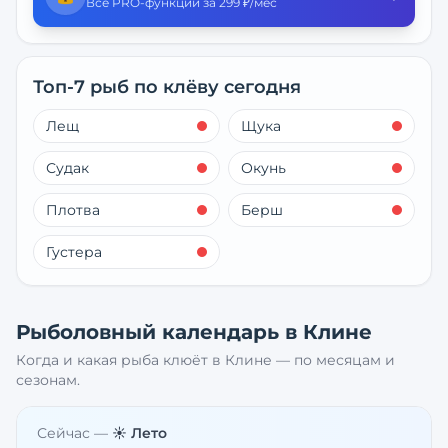
Все PRO-функции за 299 ₽/мес
Топ-7 рыб по клёву сегодня
Лещ
Щука
Судак
Окунь
Плотва
Берш
Густера
Рыболовный календарь в
Клине
Когда и какая рыба клюёт в
Клине
— по месяцам и
сезонам.
Сейчас —
☀️ Лето