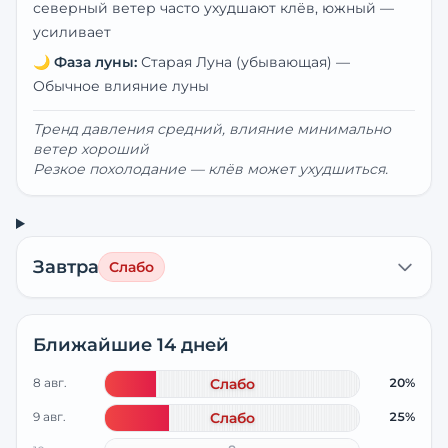
северный ветер часто ухудшают клёв, южный —
усиливает
🌙
Фаза луны:
Старая Луна (убывающая)
—
Обычное влияние луны
Тренд давления средний, влияние минимально
ветер хороший
Резкое похолодание — клёв может ухудшиться.
Завтра
Слабо
Ближайшие 14 дней
8 авг.
Слабо
20%
9 авг.
Слабо
25%