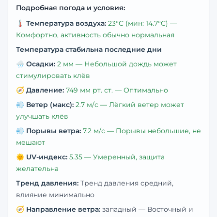
Подробная погода и условия:
🌡️
Температура воздуха:
23
°C
(мин: 14.7°C)
—
Комфортно, активность обычно нормальная
Температура стабильна последние дни
🌧️
Осадки:
2
мм —
Небольшой дождь может
стимулировать клёв
🧭
Давление:
749
мм рт. ст. —
Оптимально
💨
Ветер (макс):
2.7
м/с —
Лёгкий ветер может
улучшать клёв
💨
Порывы ветра:
7.2
м/с —
Порывы небольшие, не
мешают
🌞
UV-индекс:
5.35
—
Умеренный, защита
желательна
Тренд давления:
Тренд давления средний,
влияние минимально
🧭
Направление ветра:
западный
— Восточный и