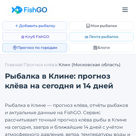
Добавить рыбалку
Мои рыбалки
Клуб FishGO
Лента рыбалок
Прогноз по городам
Блоги
Главная
/
Прогноз клёва
/
Клин
(Московская область)
Рыбалка в
Клине
: прогноз
клёва на сегодня и 14 дней
Рыбалка в
Клине
— прогноз клёва, отчёты рыбаков
и актуальные данные на FishGO. Сервис
рассчитывает точный прогноз клёва рыбы в
Клине
на сегодня, завтра и ближайшие 14 дней с учётом
атмосферного давления, ветра, температуры воды и