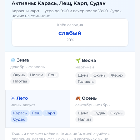
Активны:
Карась, Лещ, Карп, Судак
Карась и карп — утро до 9:00 и вечер после 18:00. Судак
ночью на спиннинг.
Клёв сегодня
слабый
20
%
❄️ Зима
🌱 Весна
декабрь–февраль
март–май
Окунь
Налим
Ёрш
Щука
Окунь
Жерех
Плотва
Голавль
☀️ Лето
🍂 Осень
июнь–август
сентябрь–ноябрь
Карась
Лещ
Карп
Щука
Судак
Окунь
Судак
Налим
Точный прогноз клёва в
Клине
на 14 дней с учётом
давления, ветра и фазы луны — в карточках выше.