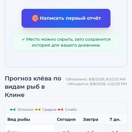
🎯
Написать первый отчёт
✓ Место можно скрыть, зато сохранится
история для вашего дневника.
Прогноз клёва по
Обновлено:
8/8/2026, 8:02:53 AM
• Обновится:
8/8/2026, 4:02:53 PM
видам рыб
в
Клине
Отлично
Средне
Слабо
Вид рыбы
Сегодня
Завтра
7 дн.