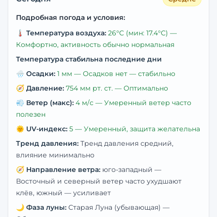
Подробная погода и условия:
🌡️
Температура воздуха:
26
°C
(мин: 17.4°C)
—
Комфортно, активность обычно нормальная
Температура стабильна последние дни
🌧️
Осадки:
1
мм —
Осадков нет — стабильно
🧭
Давление:
754
мм рт. ст. —
Оптимально
💨
Ветер (макс):
4
м/с —
Умеренный ветер часто
полезен
🌞
UV-индекс:
5
—
Умеренный, защита желательна
Тренд давления:
Тренд давления средний,
влияние минимально
🧭
Направление ветра:
юго-западный
—
Восточный и северный ветер часто ухудшают
клёв, южный — усиливает
🌙
Фаза луны:
Старая Луна (убывающая)
—