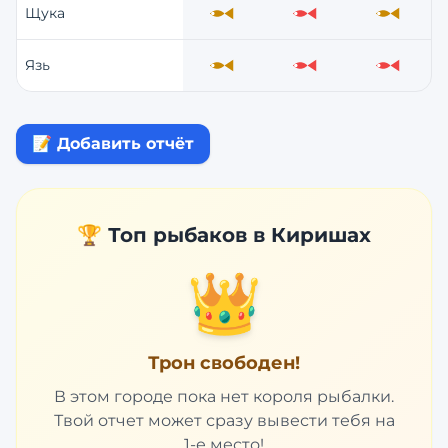
Щука
Средне
Слабо
Средне
Язь
Средне
Слабо
Слабо
📝 Добавить отчёт
🏆 Топ рыбаков в
Киришах
👑
Трон свободен!
В этом городе пока нет короля рыбалки.
Твой отчет может сразу вывести тебя на
1-е место!