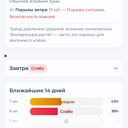
Обычное влияние луны
💨
Порывы ветра:
13
м/с —
Порывы сильные,
безопасность важнее
Тренд давления средний, влияние минимально
Температура растёт — часто это хорошо для
весеннего клёва.
Завтра
Слабо
Ближайшие 14 дней
7 авг.
Средне
43%
8 авг.
Слабо
38%
9 авг.
—