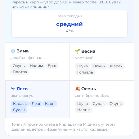
Карась и карп — утро до 9:00 и вечер после 18:00. Судак
ночью на спиннинг.
Клёв сегодня
средний
43
%
❄️ Зима
🌱 Весна
декабрь–февраль
март–май
Окунь
Налим
Ёрш
Щука
Окунь
Жерех
Плотва
Голавль
☀️ Лето
🍂 Осень
июнь–август
сентябрь–ноябрь
Карась
Лещ
Карп
Щука
Судак
Окунь
Судак
Налим
Точный прогноз клёва в
Киришах
на 14 дней с учётом
давления, ветра и фазы луны — в карточках выше.