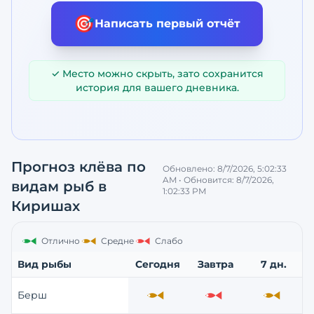
🎯
Написать первый отчёт
✓ Место можно скрыть, зато сохранится
история для вашего дневника.
Прогноз клёва по
Обновлено:
8/7/2026, 5:02:33
AM
• Обновится:
8/7/2026,
видам рыб
в
1:02:33 PM
Киришах
Отлично
Средне
Слабо
Вид рыбы
Сегодня
Завтра
7 дн.
Берш
Средне
Слабо
Средне