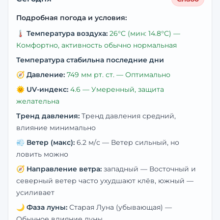
Подробная погода и условия:
🌡️
Температура воздуха:
26
°C
(мин: 14.8°C)
—
Комфортно, активность обычно нормальная
Температура стабильна последние дни
🧭
Давление:
749
мм рт. ст. —
Оптимально
🌞
UV-индекс:
4.6
—
Умеренный, защита
желательна
Тренд давления:
Тренд давления средний,
влияние минимально
💨
Ветер (макс):
6.2
м/с —
Ветер сильный, но
ловить можно
🧭
Направление ветра:
западный
— Восточный и
северный ветер часто ухудшают клёв, южный —
усиливает
🌙
Фаза луны:
Старая Луна (убывающая)
—
Обычное влияние луны