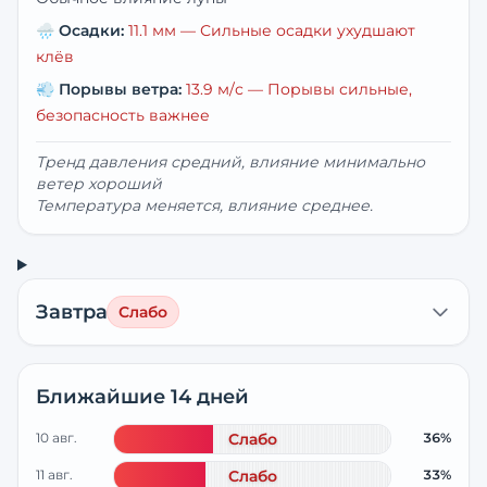
🌧️
Осадки:
11.1
мм —
Сильные осадки ухудшают
клёв
💨
Порывы ветра:
13.9
м/с —
Порывы сильные,
безопасность важнее
Тренд давления средний, влияние минимально
ветер хороший
Температура меняется, влияние среднее.
Завтра
Слабо
Ближайшие 14 дней
10 авг.
Слабо
36%
11 авг.
Слабо
33%