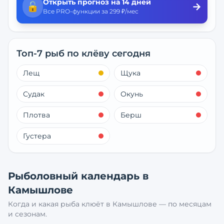
Открыть прогноз на 14 дней
🔓
→
Все PRO-функции за 299 ₽/мес
Топ-7 рыб по клёву сегодня
Лещ
Щука
Судак
Окунь
Плотва
Берш
Густера
Рыболовный календарь в
Камышлове
Когда и какая рыба клюёт в
Камышлове
— по месяцам
и сезонам.