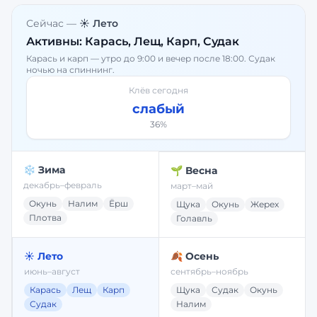
Сейчас —
☀️ Лето
Активны:
Карась, Лещ, Карп, Судак
Карась и карп — утро до 9:00 и вечер после 18:00. Судак
ночью на спиннинг.
Клёв сегодня
слабый
36
%
❄️ Зима
🌱 Весна
декабрь–февраль
март–май
Окунь
Налим
Ёрш
Щука
Окунь
Жерех
Плотва
Голавль
☀️ Лето
🍂 Осень
июнь–август
сентябрь–ноябрь
Карась
Лещ
Карп
Щука
Судак
Окунь
Судак
Налим