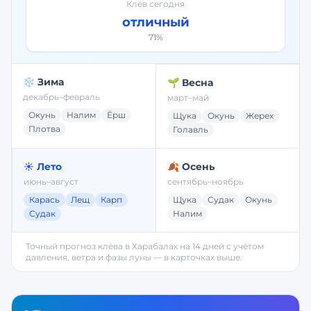
Клёв сегодня
отличный
71
%
❄️ Зима
🌱 Весна
декабрь–февраль
март–май
Окунь
Налим
Ёрш
Щука
Окунь
Жерех
Плотва
Голавль
☀️ Лето
🍂 Осень
июнь–август
сентябрь–ноябрь
Карась
Лещ
Карп
Щука
Судак
Окунь
Судак
Налим
Точный прогноз клёва в
Харабалах
на 14 дней с учётом
давления, ветра и фазы луны — в карточках выше.