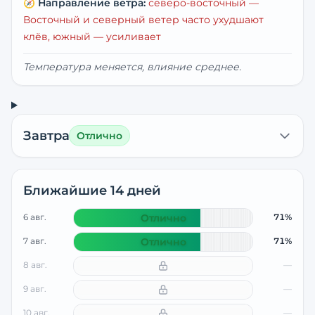
🧭
Направление ветра:
северо-восточный
—
Восточный и северный ветер часто ухудшают
клёв, южный — усиливает
Температура меняется, влияние среднее.
Завтра
Отлично
Ближайшие 14 дней
6 авг.
Отлично
71%
7 авг.
Отлично
71%
8 авг.
—
9 авг.
—
10 авг.
—