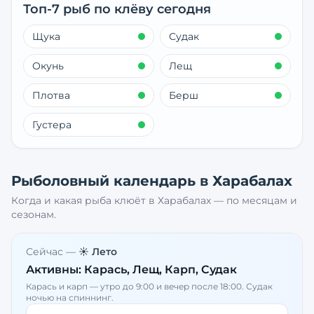
Топ-7 рыб по клёву сегодня
Щука
Судак
Окунь
Лещ
Плотва
Берш
Густера
Рыболовный календарь в
Харабалах
Когда и какая рыба клюёт в
Харабалах
— по месяцам и
сезонам.
Сейчас —
☀️ Лето
Активны:
Карась, Лещ, Карп, Судак
Карась и карп — утро до 9:00 и вечер после 18:00. Судак
ночью на спиннинг.