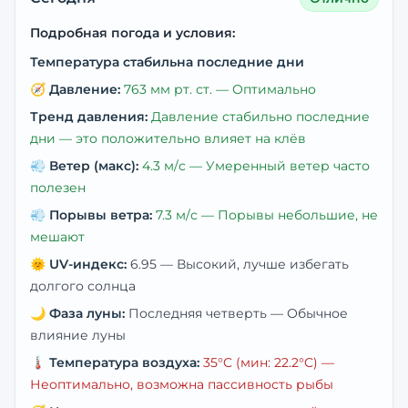
Подробная погода и условия:
Температура стабильна последние дни
🧭
Давление:
763
мм рт. ст. —
Оптимально
Тренд давления:
Давление стабильно последние
дни — это положительно влияет на клёв
💨
Ветер (макс):
4.3
м/с —
Умеренный ветер часто
полезен
💨
Порывы ветра:
7.3
м/с —
Порывы небольшие, не
мешают
🌞
UV-индекс:
6.95
—
Высокий, лучше избегать
долгого солнца
🌙
Фаза луны:
Последняя четверть
—
Обычное
влияние луны
🌡️
Температура воздуха:
35
°C
(мин: 22.2°C)
—
Неоптимально, возможна пассивность рыбы