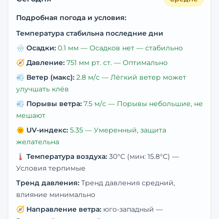
Подробная погода и условия:
Температура стабильна последние дни
🌧️
Осадки:
0.1
мм —
Осадков нет — стабильно
🧭
Давление:
751
мм рт. ст. —
Оптимально
💨
Ветер (макс):
2.8
м/с —
Лёгкий ветер может
улучшать клёв
💨
Порывы ветра:
7.5
м/с —
Порывы небольшие, не
мешают
🌞
UV-индекс:
5.35
—
Умеренный, защита
желательна
🌡️
Температура воздуха:
30
°C
(мин: 15.8°C)
—
Условия терпимые
Тренд давления:
Тренд давления средний,
влияние минимально
🧭
Направление ветра:
юго-западный
—