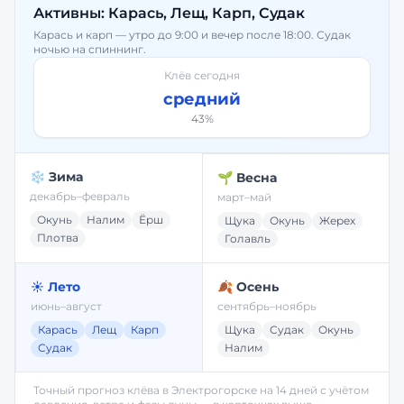
Активны:
Карась, Лещ, Карп, Судак
Карась и карп — утро до 9:00 и вечер после 18:00. Судак
ночью на спиннинг.
Клёв сегодня
средний
43
%
❄️ Зима
🌱 Весна
декабрь–февраль
март–май
Окунь
Налим
Ёрш
Щука
Окунь
Жерех
Плотва
Голавль
☀️ Лето
🍂 Осень
июнь–август
сентябрь–ноябрь
Карась
Лещ
Карп
Щука
Судак
Окунь
Судак
Налим
Точный прогноз клёва в
Электрогорске
на 14 дней с учётом