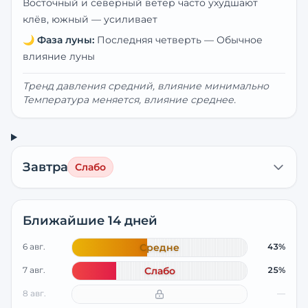
Восточный и северный ветер часто ухудшают
клёв, южный — усиливает
🌙
Фаза луны:
Последняя четверть
—
Обычное
влияние луны
Тренд давления средний, влияние минимально
Температура меняется, влияние среднее.
Завтра
Слабо
Ближайшие 14 дней
6 авг.
Средне
43%
7 авг.
Слабо
25%
8 авг.
—