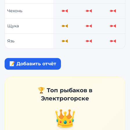
Чехонь
Слабо
Слабо
Слабо
Щука
Средне
Слабо
Слабо
Язь
Средне
Слабо
Слабо
📝 Добавить отчёт
🏆 Топ рыбаков в
Электрогорске
👑