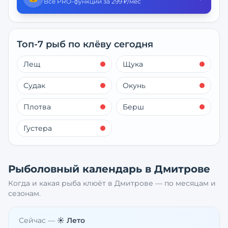
Все PRO-функции за 299 ₽/мес
Топ-7 рыб по клёву сегодня
Лещ
Щука
Судак
Окунь
Плотва
Берш
Густера
Рыболовный календарь в
Дмитрове
Когда и какая рыба клюёт в
Дмитрове
— по месяцам и
сезонам.
Сейчас —
☀️ Лето