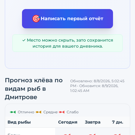
🎯
Написать первый отчёт
✓ Место можно скрыть, зато сохранится
история для вашего дневника.
Прогноз клёва по
Обновлено:
8/8/2026, 5:02:45
PM
• Обновится:
8/9/2026,
видам рыб
в
1:02:45 AM
Дмитрове
Отлично
Средне
Слабо
Вид рыбы
Сегодня
Завтра
7 дн.