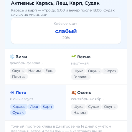
Активны:
Карась, Лещ, Карп, Судак
Карась и карп — утро до 9:00 и вечер после 18:00. Судак
ночью на спиннинг.
Клёв сегодня
слабый
20
%
❄️ Зима
🌱 Весна
декабрь–февраль
март–май
Окунь
Налим
Ёрш
Щука
Окунь
Жерех
Плотва
Голавль
☀️ Лето
🍂 Осень
июнь–август
сентябрь–ноябрь
Карась
Лещ
Карп
Щука
Судак
Окунь
Судак
Налим
Точный прогноз клёва в
Дмитрове
на 14 дней с учётом
давления, ветра и фазы луны — в карточках выше.