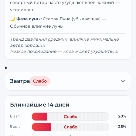
северный ветер часто ухудшают клёв, южный —
усиливает
🌙
Фаза луны:
Старая Луна (убывающая)
—
Обычное влияние луны
Тренд давления средний, влияние минимально
ветер хороший
Резкое похолодание — клёв может ухудшиться.
Завтра
Слабо
Ближайшие 14 дней
8 авг.
Слабо
20%
9 авг.
Слабо
25%