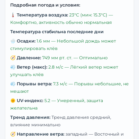
Подробная погода и условия:
🌡️
Температура воздуха:
23
°C
(мин: 15.3°C)
—
Комфортно, активность обычно нормальная
Температура стабильна последние дни
🌧️
Осадки:
1.6
мм —
Небольшой дождь может
стимулировать клёв
🧭
Давление:
749
мм рт. ст. —
Оптимально
💨
Ветер (макс):
2.8
м/с —
Лёгкий ветер может
улучшать клёв
💨
Порывы ветра:
7.3
м/с —
Порывы небольшие, не
мешают
🌞
UV-индекс:
5.2
—
Умеренный, защита
желательна
Тренд давления:
Тренд давления средний,
влияние минимально
🧭
Направление ветра:
западный
— Восточный и