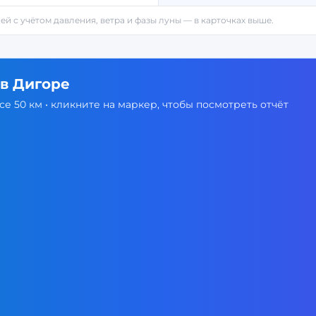
ней с учётом давления, ветра и фазы луны — в карточках выше.
 в
Дигоре
е 50 км • кликните на маркер, чтобы посмотреть отчёт