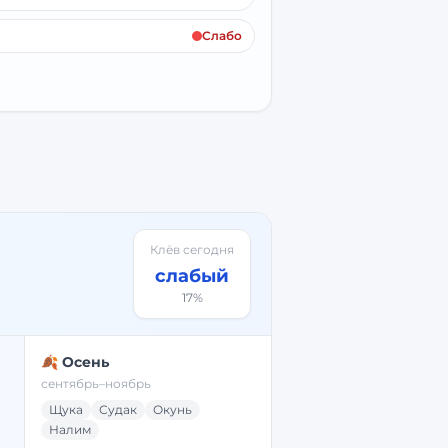
Слабо
Клёв сегодня
слабый
17
%
🍂 Осень
сентябрь–ноябрь
Щука
Судак
Окунь
Налим