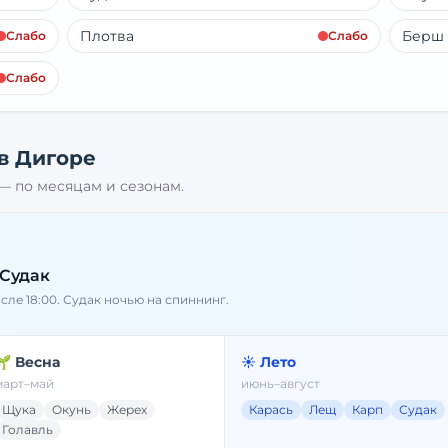
Плотва
Берш
Слабо
Слабо
Слабо
 в
Дигоре
— по месяцам и сезонам.
 Судак
осле 18:00. Судак ночью на спиннинг.
🌱 Весна
☀️ Лето
март–май
июнь–август
Щука
Окунь
Жерех
Карась
Лещ
Карп
Судак
Голавль