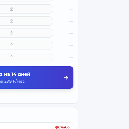
—
—
—
—
—
з на 14 дней
→
а 299 ₽/мес
Слабо