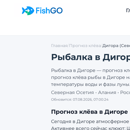
Г
Главная
/
Прогноз клёва
/
Дигора
(Сев
Рыбалка в
Диго
Рыбалка в
Дигоре
— прогноз кл
прогноз клёва рыбы в
Дигоре
н
температуры воды и фазы луны
Северная Осетия - Алания
•
Рос
Обновится:
07.08.2026, 07:00:24
Прогноз клёва в
Дигоре
Сегодня в Дигоре атмосферное да
Активнее всего сейчас клюют: Щу