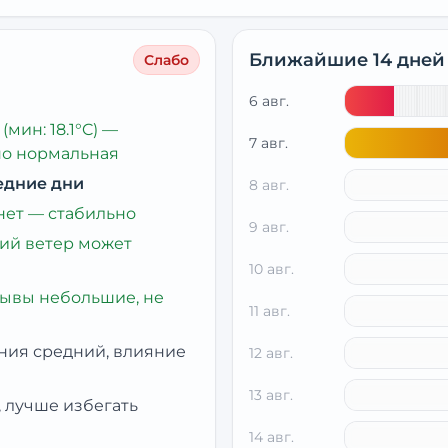
Ближайшие 14 дней
Слабо
6 авг.
(мин: 18.1°C)
—
7 авг.
но нормальная
едние дни
8 авг.
нет — стабильно
9 авг.
ий ветер может
10 авг.
ывы небольшие, не
11 авг.
ния средний, влияние
12 авг.
13 авг.
 лучше избегать
14 авг.