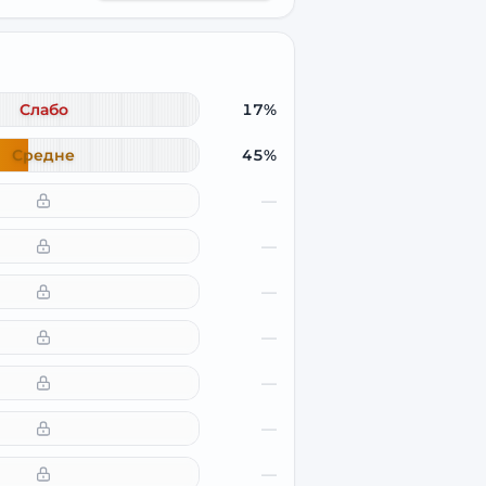
Слабо
17%
Средне
45%
—
—
—
—
—
—
—