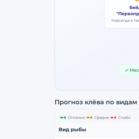
Бей
"Первопр
Навсегда в т
✓ Мес
Прогноз клёва по видам
Отлично
Средне
Слабо
Вид рыбы