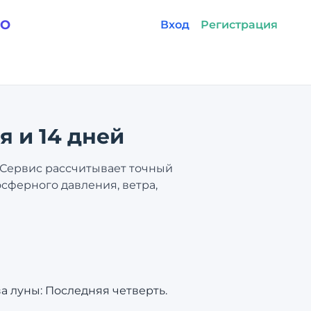
GO
Вход
Регистрация
я и 14 дней
. Сервис рассчитывает точный
осферного давления, ветра,
за луны: Последняя четверть.