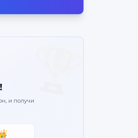
🏆
!
зон, и получи
👑