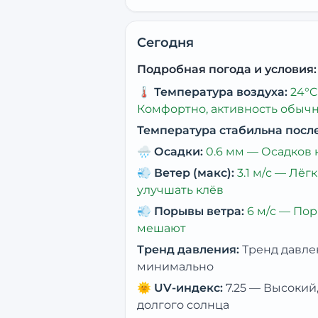
Сегодня
Подробная погода и условия:
🌡️
Температура воздуха:
24
°C
Комфортно, активность обыч
Температура стабильна посл
🌧️
Осадки:
0.6
мм —
Осадков 
💨
Ветер (макс):
3.1
м/с —
Лёгк
улучшать клёв
💨
Порывы ветра:
6
м/с —
Пор
мешают
Тренд давления:
Тренд давле
минимально
🌞
UV-индекс:
7.25
—
Высокий,
долгого солнца