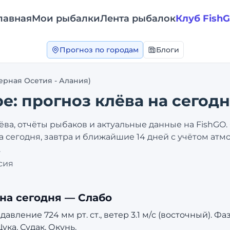
лавная
Мои рыбалки
Лента рыбалок
Клуб Fish
Прогноз по городам
Блоги
ерная Осетия - Алания)
ре
: прогноз клёва на сегодн
ёва, отчёты рыбаков и актуальные данные на FishGO
а сегодня, завтра и ближайшие 14 дней с учётом атм
.
сия
на сегодня —
Слабо
вление 724 мм рт. ст., ветер 3.1 м/с (восточный). Фа
ка, Судак, Окунь.