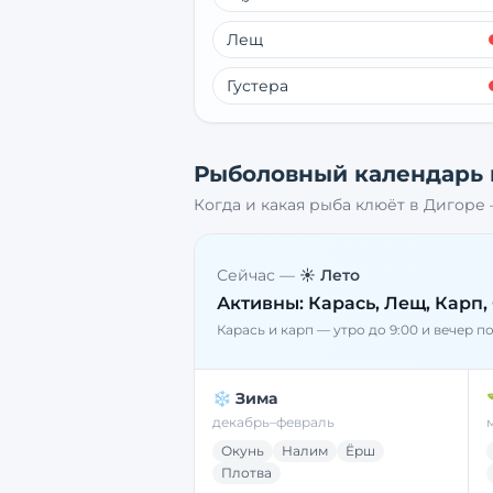
Лещ
Густера
Рыболовный календарь
Когда и какая рыба клюёт в
Дигоре
Сейчас —
☀️ Лето
Активны:
Карась, Лещ, Карп,
Карась и карп — утро до 9:00 и вечер п
❄️ Зима
декабрь–февраль
Окунь
Налим
Ёрш
Плотва