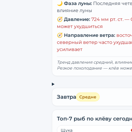
🌙
Фаза луны:
Последняя чет
влияние луны
🧭
Давление:
724
мм рт. ст. —
может ухудшиться
🧭
Направление ветра:
восто
северный ветер часто ухудша
усиливает
Тренд давления средний, влиян
Резкое похолодание — клёв може
Завтра
Средне
Топ-7 рыб по клёву сегод
Щука