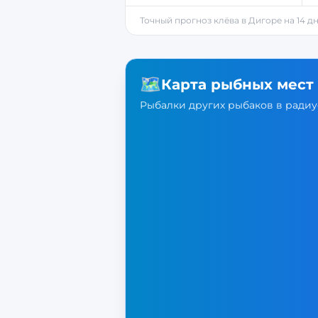
Точный прогноз клёва в
Дигоре
на 14 д
🗺️
Карта рыбных мест
Рыбалки других рыбаков в радиус