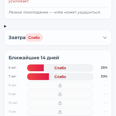
усиливает
Резкое похолодание — клёв может ухудшиться.
Завтра
Слабо
Ближайшие 14 дней
6 авг.
Слабо
25%
7 авг.
Слабо
33%
8 авг.
—
9 авг.
—
10 авг.
—
11 авг.
—