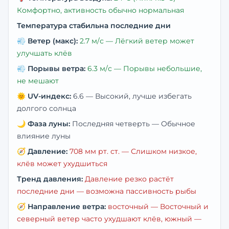
Комфортно, активность обычно нормальная
Температура стабильна последние дни
💨
Ветер (макс):
2.7
м/с —
Лёгкий ветер может
улучшать клёв
💨
Порывы ветра:
6.3
м/с —
Порывы небольшие,
не мешают
🌞
UV-индекс:
6.6
—
Высокий, лучше избегать
долгого солнца
🌙
Фаза луны:
Последняя четверть
—
Обычное
влияние луны
🧭
Давление:
708
мм рт. ст. —
Слишком низкое,
клёв может ухудшиться
Тренд давления:
Давление резко растёт
последние дни — возможна пассивность рыбы
🧭
Направление ветра:
восточный
— Восточный и
северный ветер часто ухудшают клёв, южный —