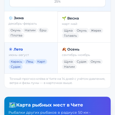
25
%
❄️ Зима
🌱 Весна
декабрь–февраль
март–май
Окунь
Налим
Ёрш
Щука
Окунь
Жерех
Плотва
Голавль
☀️ Лето
🍂 Осень
июнь–август
сентябрь–ноябрь
Карась
Лещ
Карп
Щука
Судак
Окунь
Судак
Налим
Точный прогноз клёва в
Чите
на 14 дней с учётом давления,
ветра и фазы луны — в карточках выше.
🗺️
Карта рыбных мест в
Чите
Рыбалки других рыбаков в радиусе 50 км •