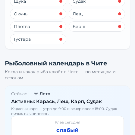
Щука
Судак
Окунь
Лещ
Плотва
Берш
Густера
Рыболовный календарь в
Чите
Когда и какая рыба клюёт в
Чите
— по месяцам и
сезонам.
Сейчас —
☀️ Лето
Активны:
Карась, Лещ, Карп, Судак
Карась и карп — утро до 9:00 и вечер после 18:00. Судак
ночью на спиннинг.
Клёв сегодня
слабый