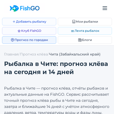
Добавить рыбалку
Мои рыбалки
Клуб FishGO
Лента рыбалок
Прогноз по городам
Блоги
Главная
/
Прогноз клёва
/
Чита
(Забайкальский край)
Рыбалка в
Чите
: прогноз клёва
на сегодня и 14 дней
Рыбалка в
Чите
— прогноз клёва, отчёты рыбаков и
актуальные данные на FishGO. Сервис рассчитывает
точный прогноз клёва рыбы в
Чите
на сегодня,
завтра и ближайшие 14 дней с учётом атмосферного
давления, ветра, температуры воды и фазы луны.