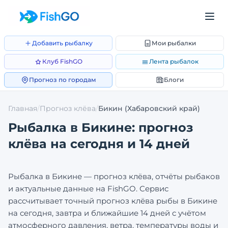
Добавить рыбалку
Мои рыбалки
Клуб FishGO
Лента рыбалок
Прогноз по городам
Блоги
Главная
/
Прогноз клёва
/
Бикин
(Хабаровский край)
Рыбалка в
Бикине
: прогноз
клёва на сегодня и 14 дней
Рыбалка в
Бикине
— прогноз клёва, отчёты рыбаков
и актуальные данные на FishGO. Сервис
рассчитывает точный прогноз клёва рыбы в
Бикине
на сегодня, завтра и ближайшие 14 дней с учётом
атмосферного давления, ветра, температуры воды и