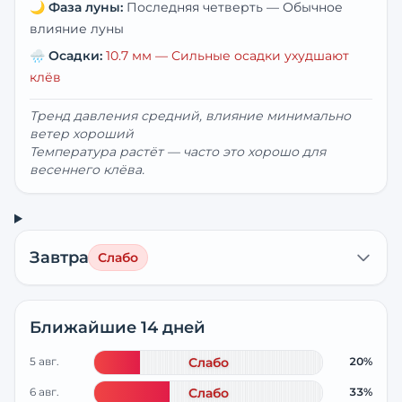
🌙
Фаза луны:
Последняя четверть
—
Обычное
влияние луны
🌧️
Осадки:
10.7
мм —
Сильные осадки ухудшают
клёв
Тренд давления средний, влияние минимально
ветер хороший
Температура растёт — часто это хорошо для
весеннего клёва.
Завтра
Слабо
Ближайшие 14 дней
5 авг.
Слабо
20%
6 авг.
Слабо
33%