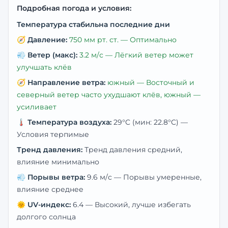
Подробная погода и условия:
Температура стабильна последние дни
🧭
Давление:
750
мм рт. ст. —
Оптимально
💨
Ветер (макс):
3.2
м/с —
Лёгкий ветер может
улучшать клёв
🧭
Направление ветра:
южный
— Восточный и
северный ветер часто ухудшают клёв, южный —
усиливает
🌡️
Температура воздуха:
29
°C
(мин: 22.8°C)
—
Условия терпимые
Тренд давления:
Тренд давления средний,
влияние минимально
💨
Порывы ветра:
9.6
м/с —
Порывы умеренные,
влияние среднее
🌞
UV-индекс:
6.4
—
Высокий, лучше избегать
долгого солнца