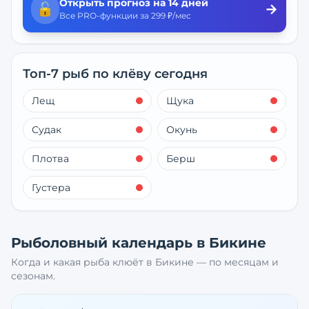
Открыть прогноз на 14 дней
🔓
→
Все PRO-функции за 299 ₽/мес
Топ-7 рыб по клёву сегодня
Лещ
Щука
Судак
Окунь
Плотва
Берш
Густера
Рыболовный календарь в
Бикине
Когда и какая рыба клюёт в
Бикине
— по месяцам и
сезонам.