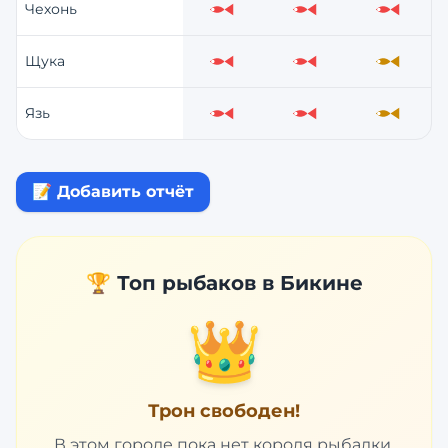
Чехонь
Слабо
Слабо
Слабо
Щука
Слабо
Слабо
Средне
Язь
Слабо
Слабо
Средне
📝 Добавить отчёт
🏆 Топ рыбаков в
Бикине
👑
Трон свободен!
В этом городе пока нет короля рыбалки.