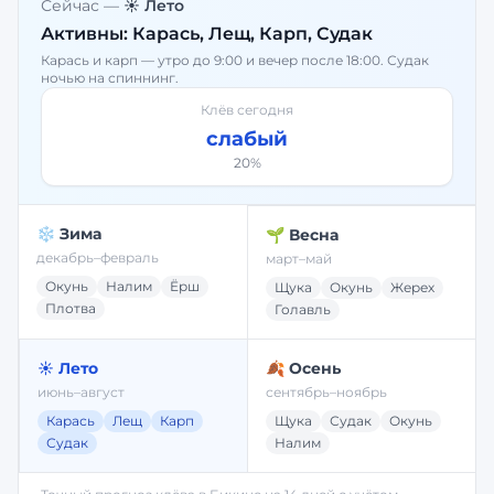
Сейчас —
☀️ Лето
Активны:
Карась, Лещ, Карп, Судак
Карась и карп — утро до 9:00 и вечер после 18:00. Судак
ночью на спиннинг.
Клёв сегодня
слабый
20
%
❄️ Зима
🌱 Весна
декабрь–февраль
март–май
Окунь
Налим
Ёрш
Щука
Окунь
Жерех
Плотва
Голавль
☀️ Лето
🍂 Осень
июнь–август
сентябрь–ноябрь
Карась
Лещ
Карп
Щука
Судак
Окунь
Судак
Налим