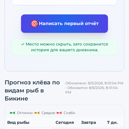
🎯
Написать первый отчёт
✓ Место можно скрыть, зато сохранится
история для вашего дневника.
Прогноз клёва по
Обновлено:
8/5/2026, 8:01:04 PM
• Обновится:
8/6/2026, 8:01:04
видам рыб
в
PM
Бикине
Отлично
Средне
Слабо
Вид рыбы
Сегодня
Завтра
7 дн.