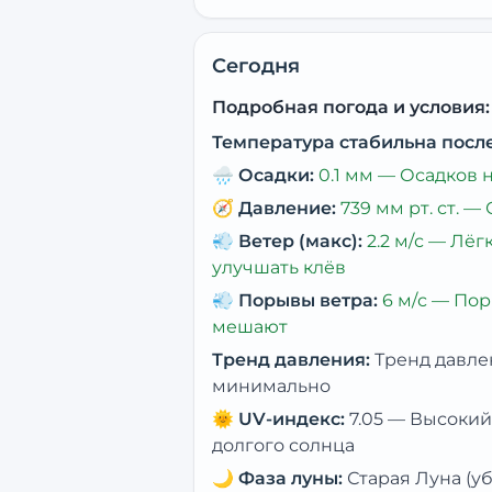
Сегодня
Подробная погода и условия:
Температура стабильна посл
🌧️
Осадки:
0.1
мм —
Осадков 
🧭
Давление:
739
мм рт. ст. —
💨
Ветер (макс):
2.2
м/с —
Лёг
улучшать клёв
💨
Порывы ветра:
6
м/с —
Пор
мешают
Тренд давления:
Тренд давле
минимально
🌞
UV-индекс:
7.05
—
Высокий,
долгого солнца
🌙
Фаза луны:
Старая Луна (