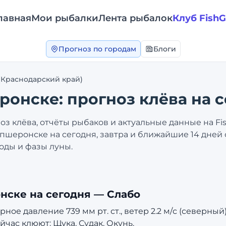
лавная
Мои рыбалки
Лента рыбалок
Клуб Fish
Прогноз по городам
Блоги
(Краснодарский край)
ронске
: прогноз клёва на 
з клёва, отчёты рыбаков и актуальные данные на Fi
пшеронске
на сегодня, завтра и ближайшие 14 дней
оды и фазы луны.
нске
на сегодня —
Слабо
е давление 739 мм рт. ст., ветер 2.2 м/с (северный)
йчас клюют: Щука, Судак, Окунь.