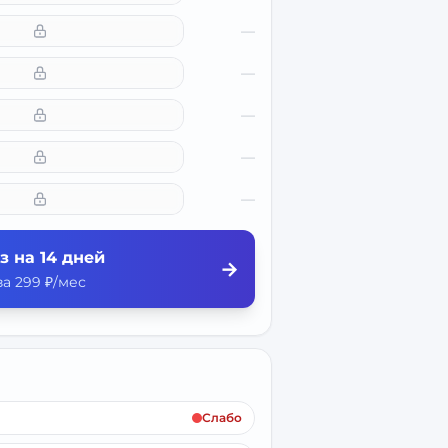
—
—
—
—
—
з на 14 дней
→
а 299 ₽/мес
Слабо