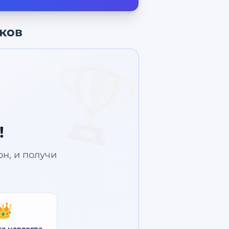
аков
🏆
!
зон, и получи
👑