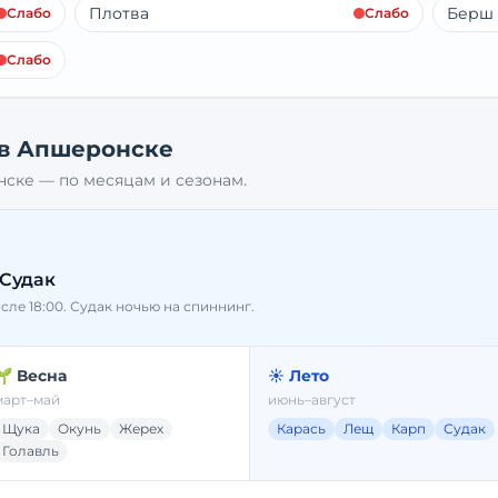
Плотва
Берш
Слабо
Слабо
Слабо
 в
Апшеронске
нске
— по месяцам и сезонам.
 Судак
осле 18:00. Судак ночью на спиннинг.
🌱 Весна
☀️ Лето
март–май
июнь–август
Щука
Окунь
Жерех
Карась
Лещ
Карп
Судак
Голавль