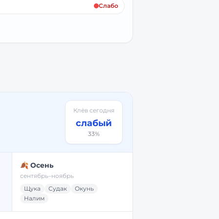
Слабо
Клёв сегодня
слабый
33
%
🍂 Осень
сентябрь–ноябрь
Щука
Судак
Окунь
Налим