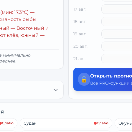
17 авг.
(мин: 17.3°C)
—
сивность рыбы
18 авг.
рный
— Восточный и
19 авг.
ют клёв, южный —
20 авг.
ие минимально
21 авг.
реднее.
Открыть прогно
🔓
Все PRO-функции з
ня
Судак
Окунь
Слабо
Слабо