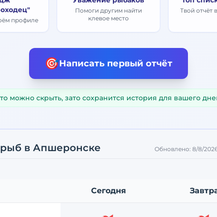
дж
Уважение рыбаков
Топ спис
оходец"
Помоги другим найти
Твой отчёт 
клевое место
воём профиле
🎯
Написать первый отчёт
то можно скрыть, зато сохранится история для вашего дне
 рыб
в Апшеронске
Обновлено:
8/8/2026
Сегодня
Завтр