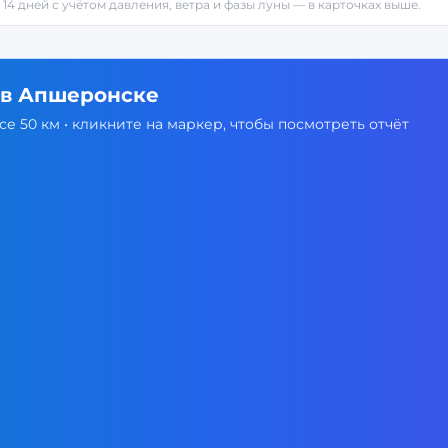
 14 дней с учётом давления, ветра и фазы луны — в карточках выше.
 в
Апшеронске
е 50 км • кликните на маркер, чтобы посмотреть отчёт