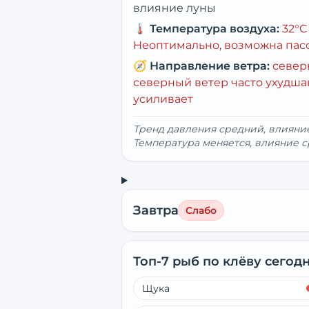
влияние луны
🌡️
Температура воздуха:
32
°C
Неоптимально, возможна пас
🧭
Направление ветра:
севе
северный ветер часто ухудша
усиливает
Тренд давления средний, влиян
Температура меняется, влияние с
Завтра
Слабо
Топ-7 рыб по клёву сегод
Щука