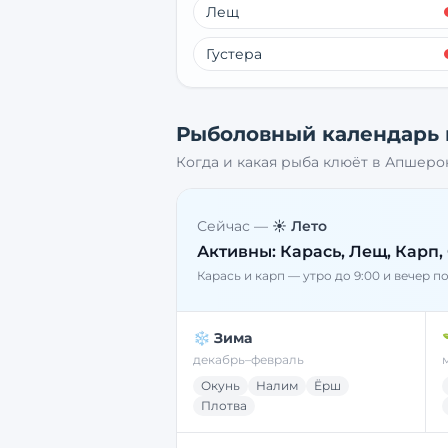
Лещ
Густера
Рыболовный календарь
Когда и какая рыба клюёт в
Апшеро
Сейчас —
☀️ Лето
Активны:
Карась, Лещ, Карп,
Карась и карп — утро до 9:00 и вечер п
❄️ Зима
декабрь–февраль
Окунь
Налим
Ёрш
Плотва