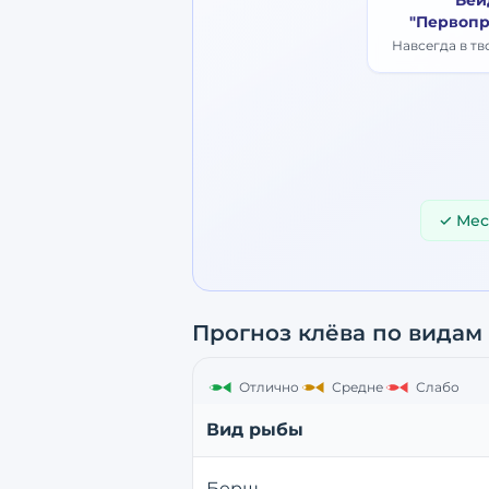
Бей
"Первопр
Навсегда в т
✓ Мес
Прогноз клёва по видам
Отлично
Средне
Слабо
Вид рыбы
Берш