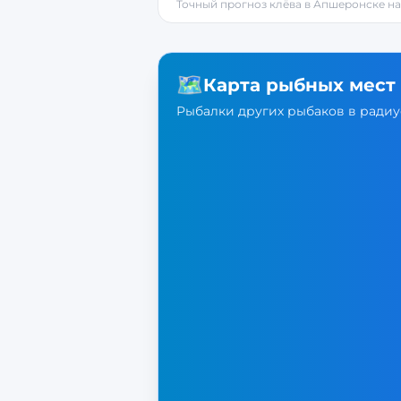
Точный прогноз клёва в
Апшеронске
на
🗺️
Карта рыбных мест
Рыбалки других рыбаков в радиус