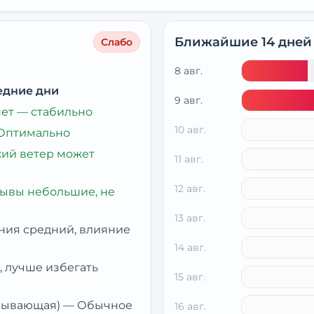
Ближайшие 14 дней
Слабо
8 авг.
едние дни
9 авг.
нет — стабильно
10 авг.
Оптимально
кий ветер может
11 авг.
12 авг.
ывы небольшие, не
13 авг.
ния средний, влияние
14 авг.
 лучше избегать
15 авг.
убывающая)
—
Обычное
16 авг.