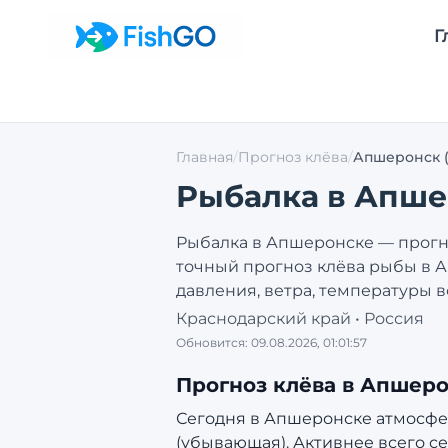
Г
Главная
/
Прогноз клёва
/
Апшеронск
Рыбалка в
Апше
Рыбалка в
Апшеронске
— прогно
точный прогноз клёва рыбы в
А
давления, ветра, температуры в
Краснодарский край
•
Россия
Обновится:
09.08.2026, 01:01:57
Прогноз клёва в
Апшеро
Сегодня в Апшеронске атмосферно
(убывающая).
Активнее всего се