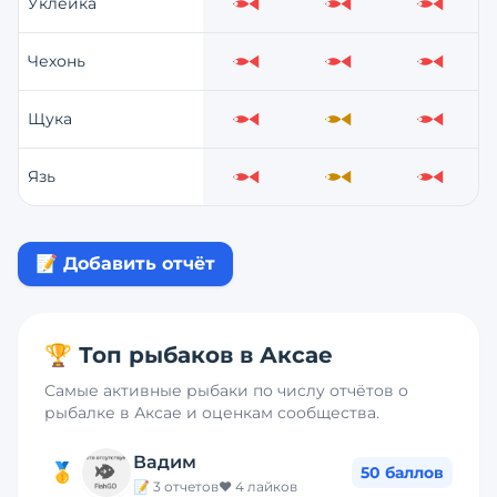
Уклейка
Слабо
Слабо
Слабо
Чехонь
Слабо
Слабо
Слабо
Щука
Слабо
Средне
Слабо
Язь
Слабо
Средне
Слабо
📝 Добавить отчёт
🏆 Топ рыбаков в
Аксае
Самые активные рыбаки по числу отчётов о
рыбалке в
Аксае
и оценкам сообщества.
Вадим
🥇
50
баллов
📝
3
отчетов
❤️
4
лайков