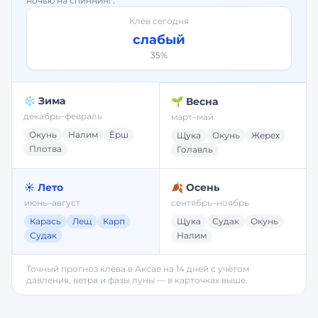
ночью на спиннинг.
Клёв сегодня
слабый
35
%
❄️ Зима
🌱 Весна
декабрь–февраль
март–май
Окунь
Налим
Ёрш
Щука
Окунь
Жерех
Плотва
Голавль
☀️ Лето
🍂 Осень
июнь–август
сентябрь–ноябрь
Карась
Лещ
Карп
Щука
Судак
Окунь
Судак
Налим
Точный прогноз клёва в
Аксае
на 14 дней с учётом
давления, ветра и фазы луны — в карточках выше.