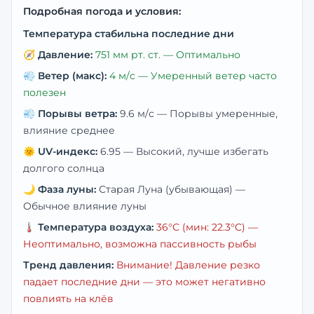
Подробная погода и условия:
Температура стабильна последние дни
🧭
Давление:
751
мм рт. ст. —
Оптимально
💨
Ветер (макс):
4
м/с —
Умеренный ветер часто
полезен
💨
Порывы ветра:
9.6
м/с —
Порывы умеренные,
влияние среднее
🌞
UV-индекс:
6.95
—
Высокий, лучше избегать
долгого солнца
🌙
Фаза луны:
Старая Луна (убывающая)
—
Обычное влияние луны
🌡️
Температура воздуха:
36
°C
(мин: 22.3°C)
—
Неоптимально, возможна пассивность рыбы
Тренд давления:
Внимание! Давление резко
падает последние дни — это может негативно
повлиять на клёв