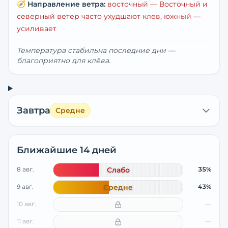
🧭
Направление ветра:
восточный
— Восточный и
северный ветер часто ухудшают клёв, южный —
усиливает
Температура стабильна последние дни —
благоприятно для клёва.
Завтра
Средне
Ближайшие 14 дней
8 авг.
Слабо
35%
9 авг.
Средне
43%
10 авг.
—
11 авг.
—