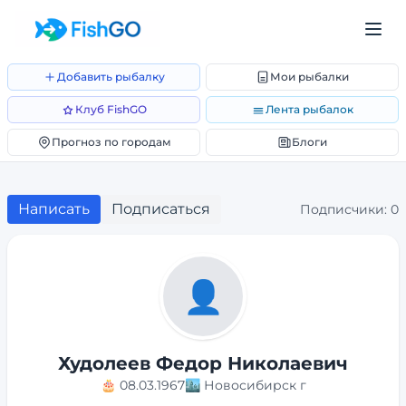
Добавить рыбалку
Мои рыбалки
Клуб FishGO
Лента рыбалок
Прогноз по городам
Блоги
Написать
Подписаться
Подписчики:
0
👤
Худолеев Федор Николаевич
🎂
08.03.1967
🏙️
Новосибирск г