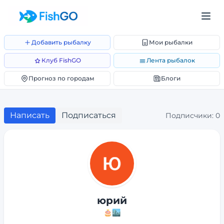
Добавить рыбалку
Мои рыбалки
Клуб FishGO
Лента рыбалок
Прогноз по городам
Блоги
Написать
Подписаться
Подписчики:
0
юрий
🎂
🏙️