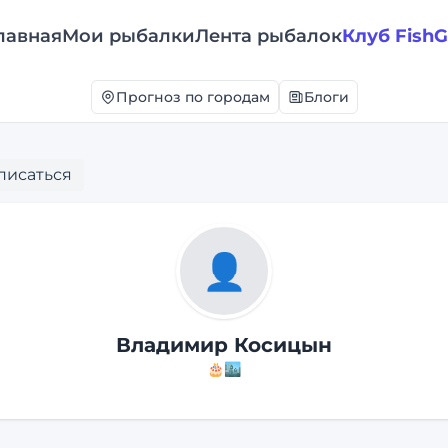
лавная
Мои рыбалки
Лента рыбалок
Клуб Fish
Прогноз по городам
Блоги
писаться
👤
Владимир Косицын
🎂
🏙️