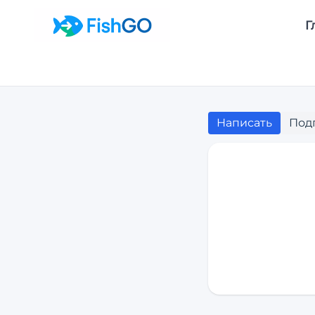
Г
Написать
Под