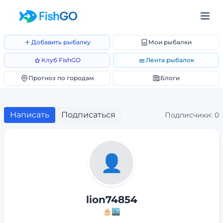
Добавить рыбалку
Мои рыбалки
Клуб FishGO
Лента рыбалок
Прогноз по городам
Блоги
Написать
Подписаться
Подписчики:
0
👤
lion74854
🎂
🏙️