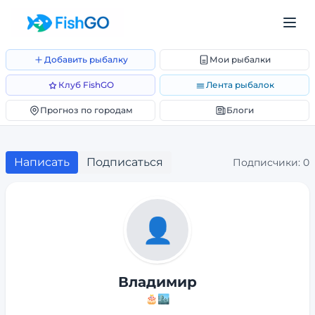
Добавить рыбалку
Мои рыбалки
Клуб FishGO
Лента рыбалок
Прогноз по городам
Блоги
Написать
Подписаться
Подписчики:
0
👤
Владимир
🎂
🏙️