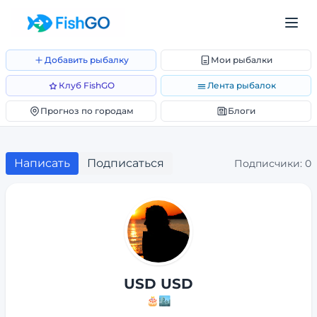
Добавить рыбалку
Мои рыбалки
Клуб FishGO
Лента рыбалок
Прогноз по городам
Блоги
Написать
Подписаться
Подписчики:
0
USD USD
🎂
🏙️