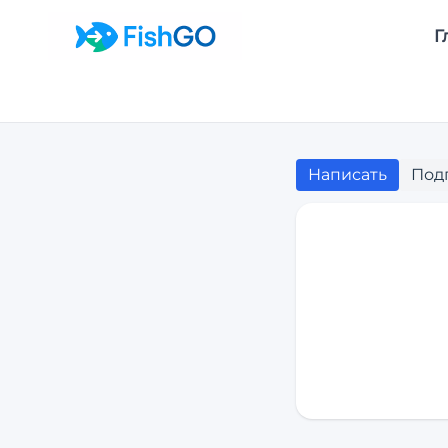
Г
Написать
Под