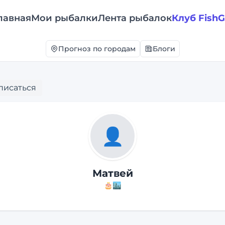
лавная
Мои рыбалки
Лента рыбалок
Клуб Fish
Прогноз по городам
Блоги
писаться
👤
Матвей
🎂
🏙️