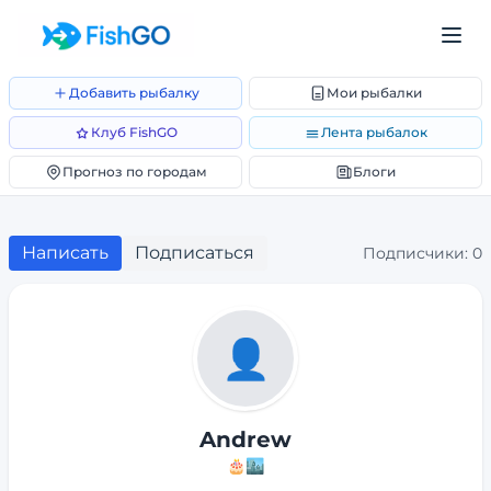
Добавить рыбалку
Мои рыбалки
Клуб FishGO
Лента рыбалок
Прогноз по городам
Блоги
Написать
Подписаться
Подписчики:
0
👤
Andrew
🎂
🏙️