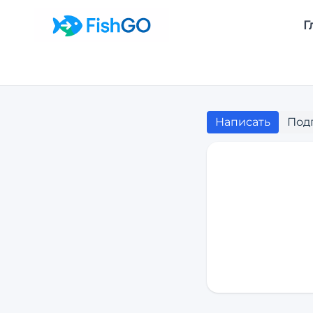
Г
Написать
Под