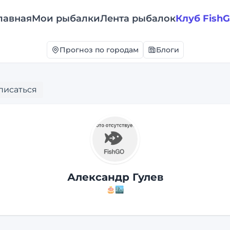
лавная
Мои рыбалки
Лента рыбалок
Клуб Fish
Прогноз по городам
Блоги
писаться
Александр Гулев
🎂
🏙️