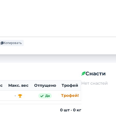
Копировать
Снасти
Нет снастей
с
Макс. вес
Отпущено
Трофей
-
Трофей!
Да
0
шт ·
0
кг