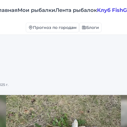
лавная
Мои рыбалки
Лента рыбалок
Клуб Fish
Прогноз по городам
Блоги
25 г.