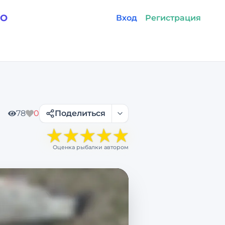
GO
Вход
Регистрация
78
0
Поделиться
★
★
★
★
★
Оценка рыбалки автором