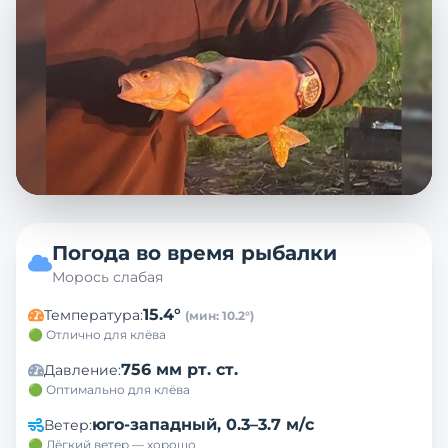
Погода во время рыбалки
Морось слабая
15.4
°
Температура
:
(мин:
10.2
°)
🟢 Отлично для клёва
756 мм рт. ст.
Давление
:
🟢 Оптимально для клёва
юго-западный
,
0.3–3.7 м/с
Ветер
:
🟢 Лёгкий ветер — хорошо