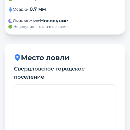
0.7
мм
Осадки
:
Новолуние
Лунная фаза
:
🟢 Новолуние — отличное время
Место ловли
Свердловское городское
поселение