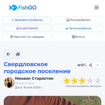
Добавить рыбалку
Мои рыбалки
Клуб FishGO
Лента рыбалок
Прогноз по городам
Блоги
Свердловское
5
городское поселение
★
★
★
Михаил Старостин
★
★
Автор отчёта
Оценка рыбалки автором
Дата:
16 мая 2026 г.