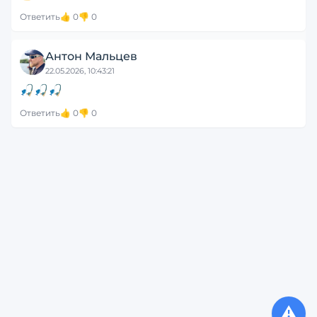
Ответить
👍
0
👎
0
Антон Мальцев
22.05.2026, 10:43:21
🎣🎣🎣
Ответить
👍
0
👎
0
⚠️