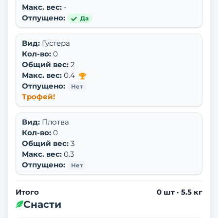
Макс. вес:
-
Отпущено:
Да
Вид:
Густера
Кол-во:
0
Общий вес:
2
Макс. вес:
0.4
Отпущено:
Нет
Трофей!
Вид:
Плотва
Кол-во:
0
Общий вес:
3
Макс. вес:
0.3
Отпущено:
Нет
Итого
0
шт ·
5.5
кг
Снасти