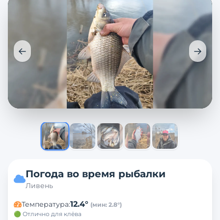
←
→
Погода во время рыбалки
Ливень
12.4
°
Температура
:
(мин:
2.8
°)
🟢 Отлично для клёва