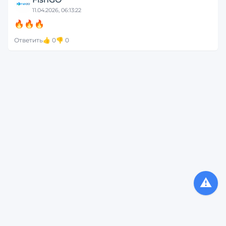
11.04.2026, 06:13:22
🔥🔥🔥
Ответить
👍
0
👎
0
⚠️