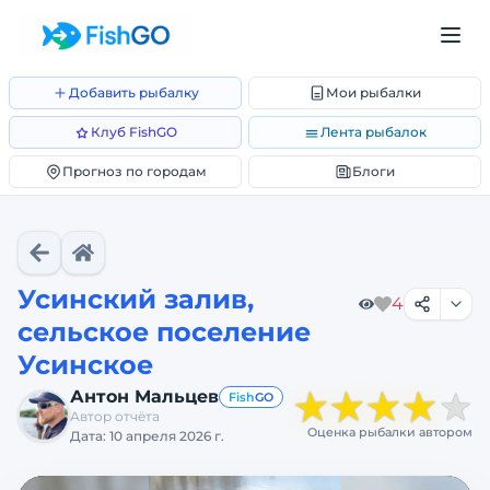
Добавить рыбалку
Мои рыбалки
Клуб FishGO
Лента рыбалок
Прогноз по городам
Блоги
Усинский залив,
4
сельское поселение
Усинское
★
★
★
★
Антон Мальцев
★
Fish
GO
Автор отчёта
Оценка рыбалки автором
Дата:
10 апреля 2026 г.