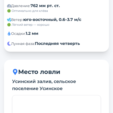
762 мм рт. ст.
Давление
:
🟢 Оптимально для клёва
юго-восточный
,
0.6–3.7 м/с
Ветер
:
🟢 Лёгкий ветер — хорошо
1.2
мм
Осадки
:
Последняя четверть
Лунная фаза
:
Место ловли
Усинский залив, сельское
поселение Усинское