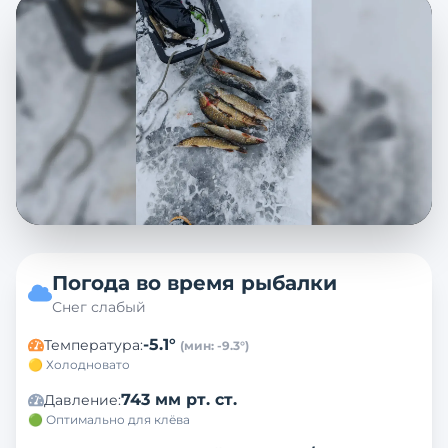
Погода во время рыбалки
Снег слабый
-5.1
°
Температура
:
(мин:
-9.3
°)
🟡 Холодновато
743 мм рт. ст.
Давление
:
🟢 Оптимально для клёва