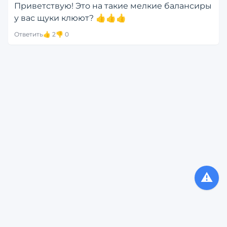
Приветствую! Это на такие мелкие балансиры 
у вас щуки клюют? 👍👍👍
Ответить
👍
2
👎
0
⚠️