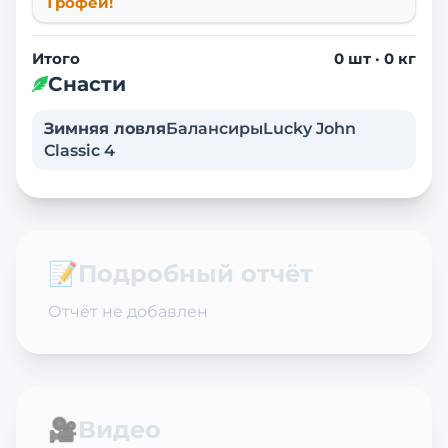
Трофей!
Итого
0
шт ·
0
кг
Снасти
Зимняя ловля
Балансиры
Lucky John
Classic 4
📝
Подробный отчёт
Отчёт не добавлен
🎥
Видео