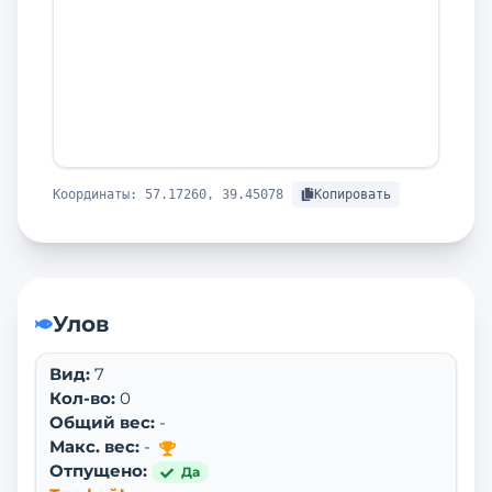
Координаты:
57.17260, 39.45078
Копировать
Улов
Вид:
7
Кол-во:
0
Общий вес:
-
Макс. вес:
-
Отпущено:
Да