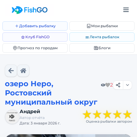
Добавить рыбалку
Мои рыбалки
Клуб FishGO
Лента рыбалок
Прогноз по городам
Блоги
озеро Неро,
2
Ростовский
муниципальный округ
★
★
★
★
★
Андрей
Автор отчёта
Оценка рыбалки автором
Дата:
3 января 2026 г.