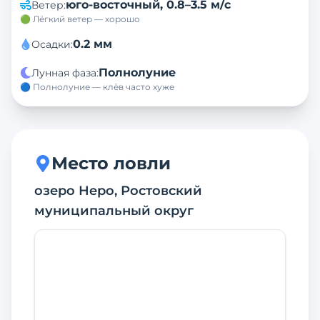
юго-восточный
,
0.8–3.5 м/с
Ветер
:
🟢 Лёгкий ветер — хорошо
0.2
мм
Осадки
:
Полнолуние
Лунная фаза
:
🔵 Полнолуние — клёв часто хуже
Место ловли
озеро Неро, Ростовский
муниципальный округ